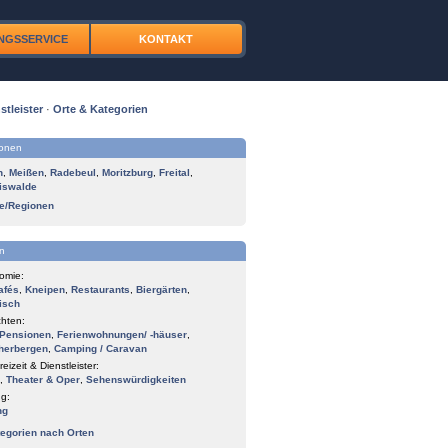
NGSSERVICE
KONTAKT
stleister
·
Orte & Kategorien
ionen
n
,
Meißen
,
Radebeul
,
Moritzburg
,
Freital
,
iswalde
te/Regionen
n
omie:
afés
,
Kneipen
,
Restaurants
,
Biergärten
,
isch
hten:
Pensionen
,
Ferienwohnungen/ -häuser
,
herbergen
,
Camping / Caravan
reizeit & Dienstleister:
,
Theater & Oper
,
Sehenswürdigkeiten
g:
ng
tegorien nach Orten