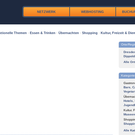
NETZWERK
WEBHOSTING
BUCHU
ktionelle Themen
·
Essen & Trinken
·
Übernachten
·
Shopping
·
Kultur, Freizeit & Dien
Orte/Reg
Dresde
Dippold
Alle Or
Kategorie
Gastron
Bars
,
C
Vegetar
Übernac
Hotels
,
Jugend
Kultur, F
Museen
Shoppin
Shoppi
Alle Ka