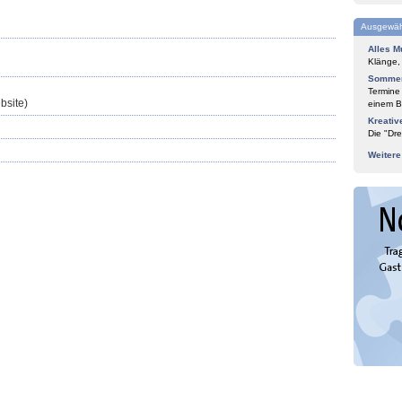
Ausgewäh
Alles M
Klänge,
Sommer
Termine
bsite)
einem Bl
Kreativ
Die "Dre
Weiter