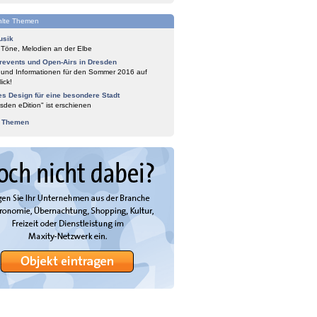
lte Themen
usik
 Töne, Melodien an der Elbe
events und Open-Airs in Dresden
 und Informationen für den Sommer 2016 auf
ick!
es Design für eine besondere Stadt
sden eDition" ist erschienen
e Themen