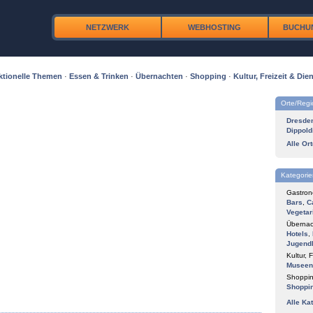
NETZWERK
WEBHOSTING
BUCHU
ktionelle Themen
·
Essen & Trinken
·
Übernachten
·
Shopping
·
Kultur, Freizeit & Dien
Orte/Reg
Dresde
Dippold
Alle Or
Kategorie
Gastron
Bars
,
C
Vegetar
Übernac
Hotels
,
Jugend
Kultur, F
Museen
Shoppin
Shoppi
Alle Ka