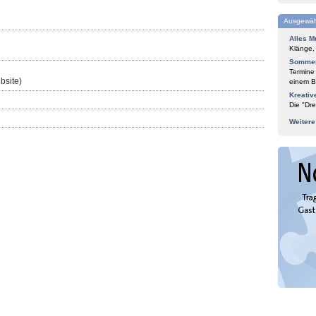
Ausgewäh
Alles M
Klänge,
Sommer
Termine
bsite)
einem Bl
Kreativ
Die "Dre
Weiter