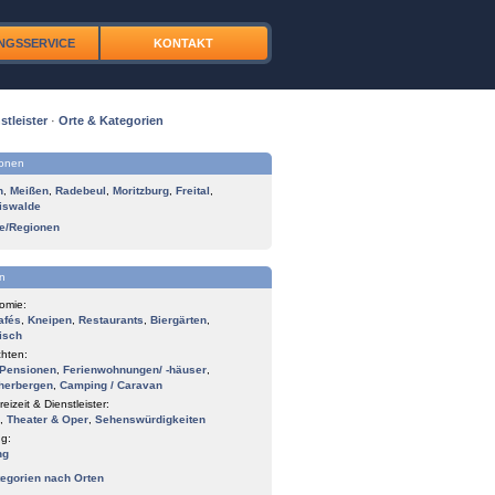
NGSSERVICE
KONTAKT
stleister
·
Orte & Kategorien
ionen
n
,
Meißen
,
Radebeul
,
Moritzburg
,
Freital
,
iswalde
te/Regionen
n
omie:
afés
,
Kneipen
,
Restaurants
,
Biergärten
,
isch
hten:
Pensionen
,
Ferienwohnungen/ -häuser
,
herbergen
,
Camping / Caravan
reizeit & Dienstleister:
,
Theater & Oper
,
Sehenswürdigkeiten
g:
ng
tegorien nach Orten