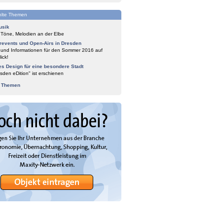
lte Themen
usik
 Töne, Melodien an der Elbe
events und Open-Airs in Dresden
 und Informationen für den Sommer 2016 auf
ick!
es Design für eine besondere Stadt
sden eDition" ist erschienen
e Themen