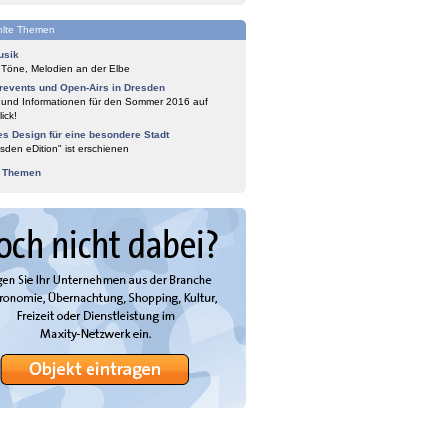
lte Themen
usik
 Töne, Melodien an der Elbe
events und Open-Airs in Dresden
 und Informationen für den Sommer 2016 auf
ick!
es Design für eine besondere Stadt
sden eDition" ist erschienen
e Themen