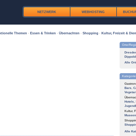
NETZWERK
WEBHOSTING
BUCHU
ktionelle Themen
·
Essen & Trinken
·
Übernachten
·
Shopping
·
Kultur, Freizeit & Dien
Orte/Reg
Dresde
Dippold
Alle Or
Kategorie
Gastron
Bars
,
C
Vegetar
Übernac
Hotels
,
Jugend
Kultur, F
Museen
Shoppin
Shoppi
Alle Ka