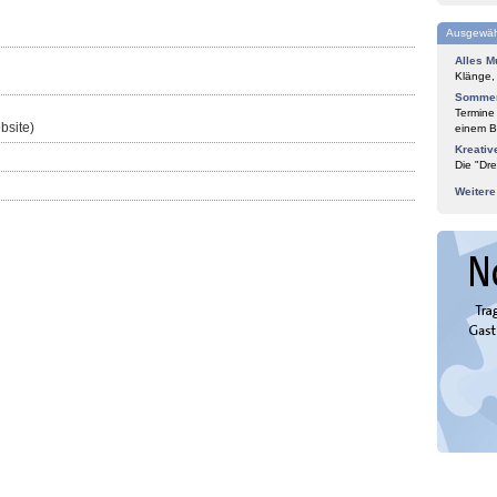
Ausgewäh
Alles M
Klänge,
Sommer
Termine
bsite)
einem Bl
Kreativ
Die "Dre
Weiter