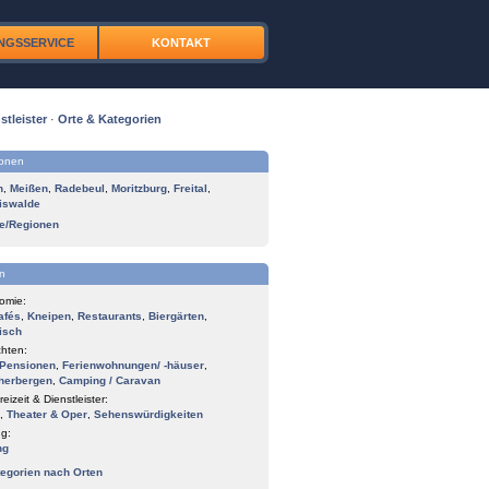
NGSSERVICE
KONTAKT
stleister
·
Orte & Kategorien
ionen
n
,
Meißen
,
Radebeul
,
Moritzburg
,
Freital
,
iswalde
te/Regionen
n
omie:
afés
,
Kneipen
,
Restaurants
,
Biergärten
,
isch
hten:
Pensionen
,
Ferienwohnungen/ -häuser
,
herbergen
,
Camping / Caravan
reizeit & Dienstleister:
,
Theater & Oper
,
Sehenswürdigkeiten
g:
ng
tegorien nach Orten