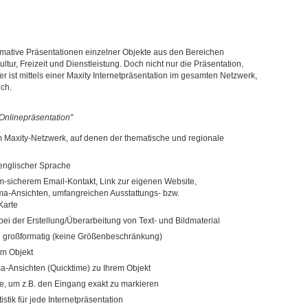
mative Präsentationen einzelner Objekte aus den Bereichen
ur, Freizeit und Dienstleistung. Doch nicht nur die Präsentation,
r ist mittels einer Maxity Internetpräsentation im gesamten Netzwerk,
ich.
Onlinepräsentation"
im Maxity-Netzwerk, auf denen der thematische und regionale
 englischer Sprache
m-sicherem Email-Kontakt, Link zur eigenen Website,
ma-Ansichten, umfangreichen Ausstattungs- bzw.
Karte
bei der Erstellung/Überarbeitung von Text- und Bildmaterial
ch großformatig (keine Größenbeschränkung)
em Objekt
ma-Ansichten (Quicktime) zu Ihrem Objekt
rte, um z.B. den Eingang exakt zu markieren
istik für jede Internetpräsentation