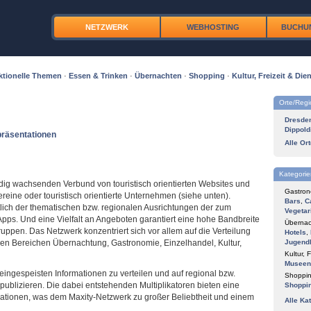
NETZWERK
WEBHOSTING
BUCHU
ktionelle Themen
·
Essen & Trinken
·
Übernachten
·
Shopping
·
Kultur, Freizeit & Dien
Orte/Reg
Dresde
Dippold
präsentationen
Alle Or
Kategorie
ig wachsenden Verbund von touristisch orientierten Websites und
Gastron
reine oder touristisch orientierte Unternehmen (siehe unten).
Bars
,
C
htlich der thematischen bzw. regionalen Ausrichtungen der zum
Vegetar
ps. Und eine Vielfalt an Angeboten garantiert eine hohe Bandbreite
Übernac
ruppen. Das Netzwerk konzentriert sich vor allem auf die Verteilung
Hotels
,
den Bereichen Übernachtung, Gastronomie, Einzelhandel, Kultur,
Jugend
Kultur, F
Museen
eingespeisten Informationen zu verteilen und auf regional bzw.
Shoppin
ublizieren. Die dabei entstehenden Multiplikatoren bieten eine
Shoppi
mationen, was dem Maxity-Netzwerk zu großer Beliebtheit und einem
Alle Ka