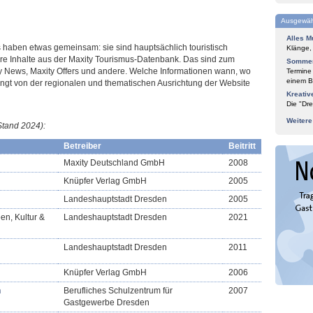
Ausgewäh
Alles M
s haben etwas gemeinsam: sie sind hauptsächlich touristisch
Klänge,
rere Inhalte aus der Maxity Tourismus-Datenbank. Das sind zum
Sommer
ity News, Maxity Offers und andere. Welche Informationen wann, wo
Termine
einem Bl
ängt von der regionalen und thematischen Ausrichtung der Website
Kreativ
Die "Dre
Weiter
Stand 2024)
:
Betreiber
Beitritt
Maxity Deutschland GmbH
2008
Knüpfer Verlag GmbH
2005
Landeshauptstadt Dresden
2005
en, Kultur &
Landeshauptstadt Dresden
2021
Landeshauptstadt Dresden
2011
Knüpfer Verlag GmbH
2006
n
Berufliches Schulzentrum für
2007
Gastgewerbe Dresden