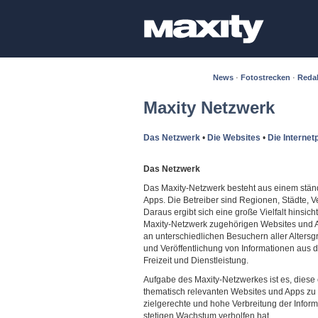
News
·
Fotostrecken
·
Reda
Maxity Netzwerk
Das Netzwerk
•
Die Websites
•
Die Internet
Das Netzwerk
Das Maxity-Netzwerk besteht aus einem ständ
Apps. Die Betreiber sind Regionen, Städte, Ve
Daraus ergibt sich eine große Vielfalt hinsic
Maxity-Netzwerk zugehörigen Websites und Ap
an unterschiedlichen Besuchern aller Altersg
und Veröffentlichung von Informationen aus 
Freizeit und Dienstleistung.
Aufgabe des Maxity-Netzwerkes ist es, diese 
thematisch relevanten Websites und Apps zu p
zielgerechte und hohe Verbreitung der Infor
stetigen Wachstum verholfen hat.