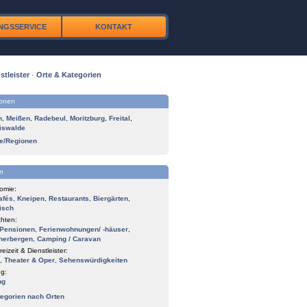
NGSSERVICE
KONTAKT
stleister
·
Orte & Kategorien
ionen
n
,
Meißen
,
Radebeul
,
Moritzburg
,
Freital
,
iswalde
te/Regionen
n
omie:
afés
,
Kneipen
,
Restaurants
,
Biergärten
,
isch
hten:
Pensionen
,
Ferienwohnungen/ -häuser
,
herbergen
,
Camping / Caravan
reizeit & Dienstleister:
,
Theater & Oper
,
Sehenswürdigkeiten
g:
ng
tegorien nach Orten