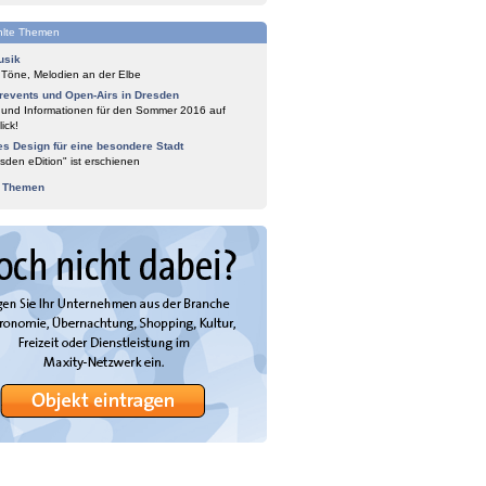
lte Themen
usik
 Töne, Melodien an der Elbe
events und Open-Airs in Dresden
 und Informationen für den Sommer 2016 auf
ick!
es Design für eine besondere Stadt
sden eDition" ist erschienen
e Themen