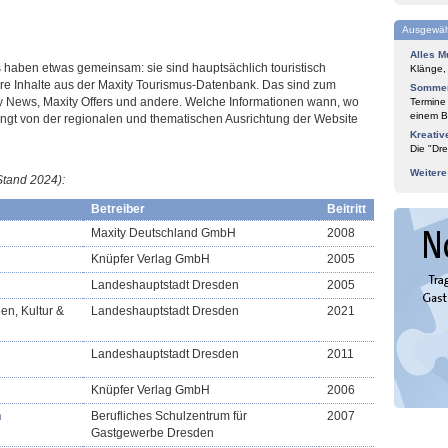
Ausgewäh
Alles M
s haben etwas gemeinsam: sie sind hauptsächlich touristisch
Klänge,
rere Inhalte aus der Maxity Tourismus-Datenbank. Das sind zum
Sommer
ity News, Maxity Offers und andere. Welche Informationen wann, wo
Termine
einem Bl
ängt von der regionalen und thematischen Ausrichtung der Website
Kreativ
Die "Dre
Weiter
Stand 2024)
:
Betreiber
Beitritt
Maxity Deutschland GmbH
2008
Knüpfer Verlag GmbH
2005
Landeshauptstadt Dresden
2005
en, Kultur &
Landeshauptstadt Dresden
2021
Landeshauptstadt Dresden
2011
Knüpfer Verlag GmbH
2006
n
Berufliches Schulzentrum für
2007
Gastgewerbe Dresden