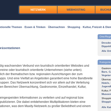
NETZWERK
WEBHOSTING
BUCHU
ktionelle Themen
·
Essen & Trinken
·
Übernachten
·
Shopping
·
Kultur, Freizeit & Dien
Orte/Reg
Dresde
Dippold
präsentationen
Alle Or
Kategorie
ig wachsenden Verbund von touristisch orientierten Websites und
Gastron
reine oder touristisch orientierte Unternehmen (siehe unten).
Bars
,
C
htlich der thematischen bzw. regionalen Ausrichtungen der zum
Vegetar
ps. Und eine Vielfalt an Angeboten garantiert eine hohe Bandbreite
Übernac
ruppen. Das Netzwerk konzentriert sich vor allem auf die Verteilung
Hotels
,
den Bereichen Übernachtung, Gastronomie, Einzelhandel, Kultur,
Jugend
Kultur, F
Museen
eingespeisten Informationen zu verteilen und auf regional bzw.
Shoppin
ublizieren. Die dabei entstehenden Multiplikatoren bieten eine
Shoppi
mationen, was dem Maxity-Netzwerk zu großer Beliebtheit und einem
Alle Ka