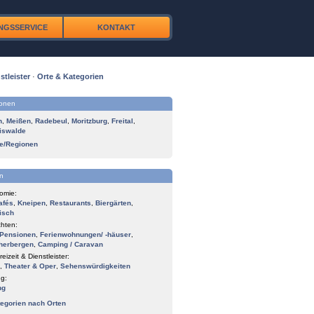
NGSSERVICE
KONTAKT
stleister
·
Orte & Kategorien
ionen
n
,
Meißen
,
Radebeul
,
Moritzburg
,
Freital
,
iswalde
te/Regionen
n
omie:
afés
,
Kneipen
,
Restaurants
,
Biergärten
,
isch
hten:
Pensionen
,
Ferienwohnungen/ -häuser
,
herbergen
,
Camping / Caravan
reizeit & Dienstleister:
,
Theater & Oper
,
Sehenswürdigkeiten
g:
ng
tegorien nach Orten