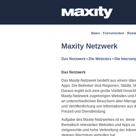
News
·
Fotostrecken
·
Reda
Maxity Netzwerk
Das Netzwerk
•
Die Websites
•
Die Internet
Das Netzwerk
Das Maxity-Netzwerk besteht aus einem ständ
Apps. Die Betreiber sind Regionen, Städte, Ve
Daraus ergibt sich eine große Vielfalt hinsic
Maxity-Netzwerk zugehörigen Websites und Ap
an unterschiedlichen Besuchern aller Altersg
und Veröffentlichung von Informationen aus 
Freizeit und Dienstleistung.
Aufgabe des Maxity-Netzwerkes ist es, diese 
thematisch relevanten Websites und Apps zu p
zielgerechte und hohe Verbreitung der Infor
stetigen Wachstum verholfen hat.