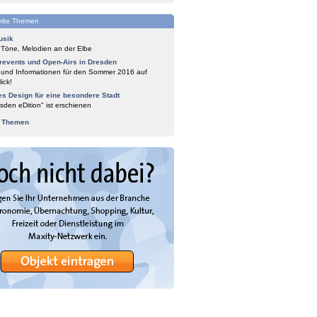
lte Themen
usik
 Töne, Melodien an der Elbe
events und Open-Airs in Dresden
 und Informationen für den Sommer 2016 auf
ick!
es Design für eine besondere Stadt
sden eDition" ist erschienen
e Themen