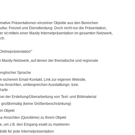
mative Präsentationen einzelner Objekte aus den Bereichen
ur, Freizeit und Dienstleistung. Doch nicht nur die Präsentation,
r ist mittels einer Maxity Internetpräsentation im gesamten Netzwerk,
ich.
Onlinepräsentation"
im Maxity-Netzwerk, auf denen der thematische und regionale
 englischer Sprache
m-sicherem Email-Kontakt, Link zur eigenen Website,
ma-Ansichten, umfangreichen Ausstattungs- bzw.
Karte
bei der Erstellung/Überarbeitung von Text- und Bildmaterial
ch großformatig (keine Größenbeschränkung)
em Objekt
ma-Ansichten (Quicktime) zu Ihrem Objekt
rte, um z.B. den Eingang exakt zu markieren
istik für jede Internetpräsentation