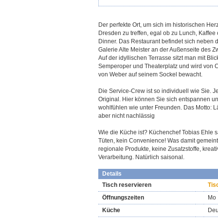
Der perfekte Ort, um sich im historischen He
Dresden zu treffen, egal ob zu Lunch, Kaffee
Dinner. Das Restaurant befindet sich neben 
Galerie Alte Meister an der Außenseite des Z
Auf der idyllischen Terrasse sitzt man mit Blic
Semperoper und Theaterplatz und wird von C
von Weber auf seinem Sockel bewacht.
Die Service-Crew ist so individuell wie Sie. J
Original. Hier können Sie sich entspannen u
wohlfühlen wie unter Freunden. Das Motto: L
aber nicht nachlässig
Wie die Küche ist? Küchenchef Tobias Ehle s
Tüten, kein Convenience! Was damit gemeint 
regionale Produkte, keine Zusatzstoffe, kreat
Verarbeitung. Natürlich saisonal.
Details
Tisch reservieren
Tis
Öffnungszeiten
Mo 
Küche
Deu