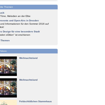
lte Themen
usik
 Töne, Melodien an der Elbe
events und Open-Airs in Dresden
 und Informationen für den Sommer 2016 auf
ick!
es Design für eine besondere Stadt
sden eDition" ist erschienen
e Themen
Videos
Weihnachtsland
Weihnachtsland
Feldschlößchen Stammhaus