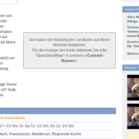
Ausgewäh
rzen von
Alles M
 oder
Klänge,
der
Sommer
wingers.
Termine
einem Bl
k auf
Sie haben die Nutzung der Landkarte auf dieser
arl Maria
Kreativ
Website deaktiviert.
Die "Dre
Für die Anzeige der Karte aktivieren Sie bitte
Weiter
"OpenStreetMap" in unserem
»Consent-
ede(r) ein
Banner«
.
nd
Neueste 
ässig,
agt: Keine
ist? Gute,
ive
ch reservieren
17–23 Uhr, Di–Sa 12–23 Uhr, So 12–19 Uhr
tsch, Französisch, Mediterran, Regionale Küche