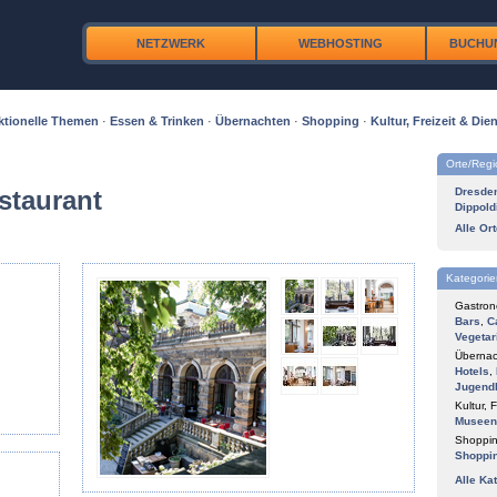
NETZWERK
WEBHOSTING
BUCHU
ktionelle Themen
·
Essen & Trinken
·
Übernachten
·
Shopping
·
Kultur, Freizeit & Dien
Orte/Reg
estaurant
Dresde
Dippold
Alle Or
Kategorie
Gastron
Bars
,
C
Vegetar
Übernac
Hotels
,
Jugend
Kultur, F
Museen
Shoppin
Shoppi
Alle Ka