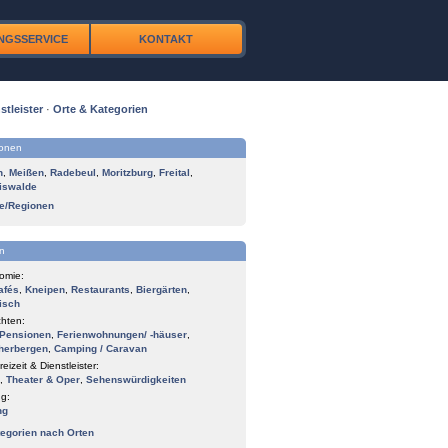
NGSSERVICE
KONTAKT
stleister
·
Orte & Kategorien
ionen
n
,
Meißen
,
Radebeul
,
Moritzburg
,
Freital
,
iswalde
te/Regionen
n
omie:
afés
,
Kneipen
,
Restaurants
,
Biergärten
,
isch
hten:
Pensionen
,
Ferienwohnungen/ -häuser
,
herbergen
,
Camping / Caravan
reizeit & Dienstleister:
,
Theater & Oper
,
Sehenswürdigkeiten
g:
ng
tegorien nach Orten