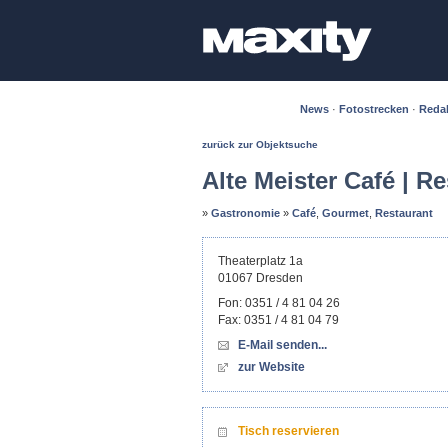
News
·
Fotostrecken
·
Reda
zurück zur Objektsuche
Alte Meister Café | R
»
Gastronomie
»
Café
,
Gourmet
,
Restaurant
Theaterplatz 1a
01067
Dresden
Fon:
0351 / 4 81 04 26
Fax:
0351 / 4 81 04 79
E-Mail senden...
zur Website
Tisch reservieren