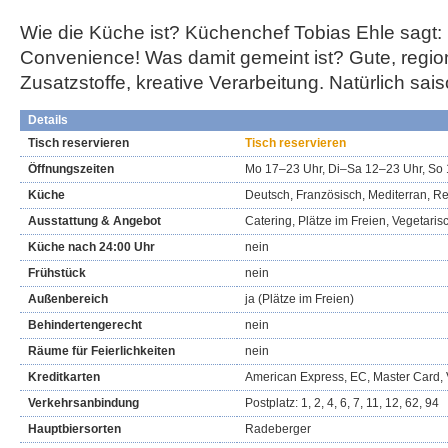
Wie die Küche ist? Küchenchef Tobias Ehle sagt: 
Convenience! Was damit gemeint ist? Gute, regio
Zusatzstoffe, kreative Verarbeitung. Natürlich sais
Details
Tisch reservieren
Tisch reservieren
Öffnungszeiten
Mo 17–23 Uhr, Di–Sa 12–23 Uhr, So
Küche
Deutsch, Französisch, Mediterran, R
Ausstattung & Angebot
Catering, Plätze im Freien, Vegetari
Küche nach 24:00 Uhr
nein
Frühstück
nein
Außenbereich
ja (Plätze im Freien)
Behindertengerecht
nein
Räume für Feierlichkeiten
nein
Kreditkarten
American Express, EC, Master Card, 
Verkehrsanbindung
Postplatz: 1, 2, 4, 6, 7, 11, 12, 62, 94
Hauptbiersorten
Radeberger