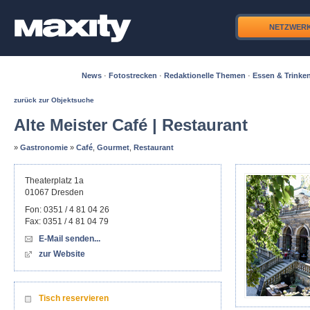
NETZWER
News
·
Fotostrecken
·
Redaktionelle Themen
·
Essen & Trinke
zurück zur Objektsuche
Alte Meister Café | Restaurant
»
Gastronomie
»
Café
,
Gourmet
,
Restaurant
Theaterplatz 1a
01067
Dresden
Fon:
0351 / 4 81 04 26
Fax:
0351 / 4 81 04 79
E-Mail senden...
zur Website
Tisch reservieren