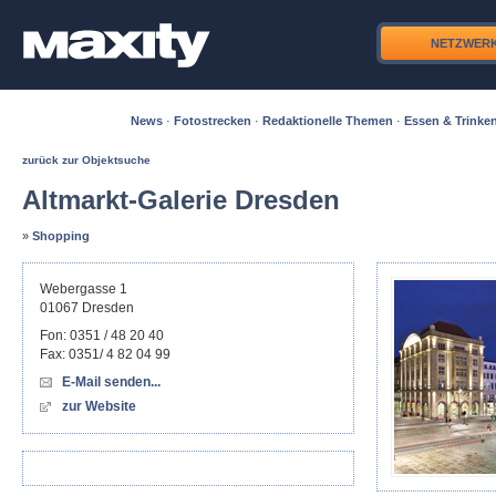
NETZWER
News
·
Fotostrecken
·
Redaktionelle Themen
·
Essen & Trinke
zurück zur Objektsuche
Altmarkt-Galerie Dresden
»
Shopping
Webergasse 1
01067
Dresden
Fon:
0351 / 48 20 40
Fax:
0351/ 4 82 04 99
E-Mail senden...
zur Website