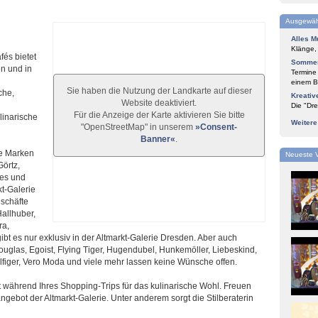
Ausgewäh
Alles M
Klänge,
fés bietet
Sommer
n und in
Termine
einem Bl
Sie haben die Nutzung der Landkarte auf dieser
che,
Kreativ
Website deaktiviert.
Die "Dre
Für die Anzeige der Karte aktivieren Sie bitte
inarische
Weiter
"OpenStreetMap" in unserem
»Consent-
Banner«
.
te Marken
Neueste 
Görtz,
pes und
t-Galerie
schäfte
allhuber,
ra,
t es nur exklusiv in der Altmarkt-Galerie Dresden. Aber auch
glas, Egoist, Flying Tiger, Hugendubel, Hunkemöller, Liebeskind,
lfiger, Vero Moda und viele mehr lassen keine Wünsche offen.
t während Ihres Shopping-Trips für das kulinarische Wohl. Freuen
ebot der Altmarkt-Galerie. Unter anderem sorgt die Stilberaterin