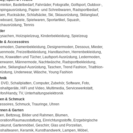
minton, Bastelbedarf, Fahrräder, Fotografie, Golfsport, Outdoor-,
pingausrüstung, Papier- und Schreibwaren, Radsportbedarf,
sen, Rucksäcke, Schlafsäcke, Ski, Skiausrüstung, Skilanglauf,
wboard, Spiele, Spielwaren, Sportartikel, Squash,
chausrüstung, Tennis
der
ysachen, Holzspielzeug, Kinderbekleidung, Spielzeug
e & Accessoires
emoden, Damenbekleidung, Designermoden, Dessous, Mieder,
uenmode, Freizeitbekleidung, Handtaschen, Herrenbekleidung,
ns, Krawatten und Tücher, Laufsport-Ausrüstung, Ledermoden,
erwaren, Männermode, Nachtwäsche, Radsportbekleidung,
uhe, Skilanglauf-Ausrüstung, Taschen, Trend Fashion, Triathlon-
rüstung, Underwear, Wäsche, Young Fashion
hnik
 DVD, Schallplatten, Computer, Zubehör, Software, Foto,
shaltgeräte, HiFi und Video, Multimedia, Servicewerkstatt,
efon/Handy, TV, Unterhaltungselektronik
en & Schmuck
essoires, Schmuck, Trauringe, Uhren
nen & Garten
ten, Bettzeug, Bilder und Rahmen, Blumen,
oration/Raumausstattung, Einrichtungsstoffe, Erzgebirgische
kskunst, Gartenmöbel, Geschirr, Glas und Porzellan,
shaltwaren, Keramik, Kunsthandwerk, Lampen, Möbel,