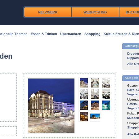
NETZWERK
WEBHOSTING
BUCHU
ktionelle Themen
·
Essen & Trinken
·
Übernachten
·
Shopping
·
Kultur, Freizeit & Dien
Orte/Reg
sden
Dresde
Dippold
Alle Or
Kategorie
Gastron
Bars
,
C
Vegetar
Übernac
Hotels
,
Jugend
Kultur, F
Museen
Shoppin
Shoppi
Alle Ka