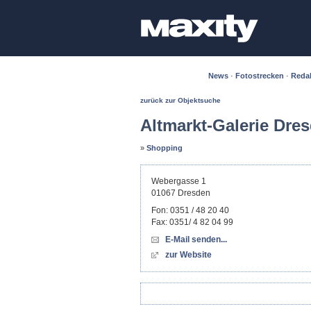
News
·
Fotostrecken
·
Reda
zurück zur Objektsuche
Altmarkt-Galerie Dre
»
Shopping
Webergasse 1
01067
Dresden
Fon:
0351 / 48 20 40
Fax:
0351/ 4 82 04 99
E-Mail senden...
zur Website