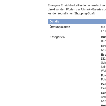
Eine gute Erreichbarkeit in der Innenstadt vo
direkt vor den Pforten der Altmarkt-Galerie s
kundenfreundlichen Shopping-Spaß.
Details
Öffnungszeiten
Mo–
Fr–
Kategorien
Büc
Büc
Ein
Kau
Ess
Diä
Sch
ita
Wei
Fot
Foto
Ges
Ges
Ges
Arz
Kör
Hob