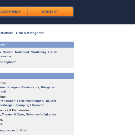
NGSSERVICE
KONTAKT
stleister
·
Orte & Kategorien
ionen
n
,
Meißen
,
Radebeul
,
Moritzburg
,
Freital
,
iswalde
te/Regionen
n
omie:
afés
,
Kneipen
,
Restaurants
,
Biergärten
,
isch
hten:
Pensionen
,
Ferienwohnungen/ -häuser
,
herbergen
,
Camping / Caravan
reizeit & Dienstleister:
,
Theater & Oper
,
Sehenswürdigkeiten
g:
ng
tegorien nach Orten