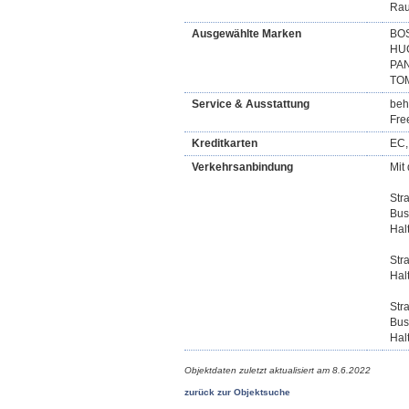
Rau
Ausgewählte Marken
BOS
HUG
PAN
TO
Service & Ausstattung
beh
Fre
Kreditkarten
EC,
Verkehrsanbindung
Mit
Str
Bus
Hal
Str
Halt
Stra
Bus
Halt
Objektdaten zuletzt aktualisiert am
8.6.2022
zurück zur Objektsuche