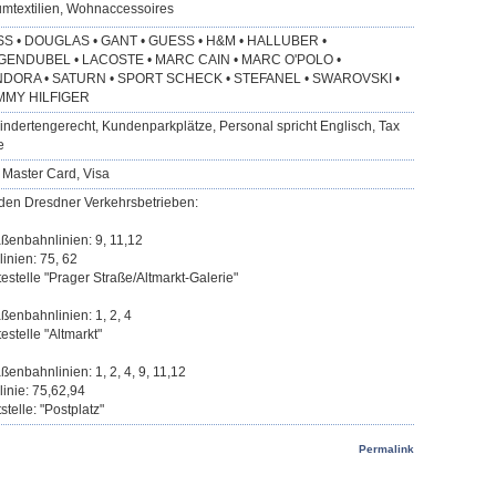
mtextilien, Wohnaccessoires
S • DOUGLAS • GANT • GUESS • H&M • HALLUBER •
ENDUBEL • LACOSTE • MARC CAIN • MARC O'POLO •
DORA • SATURN • SPORT SCHECK • STEFANEL • SWAROVSKI •
MMY HILFIGER
indertengerecht, Kundenparkplätze, Personal spricht Englisch, Tax
e
 Master Card, Visa
 den Dresdner Verkehrsbetrieben:
aßenbahnlinien: 9, 11,12
linien: 75, 62
testelle "Prager Straße/Altmarkt-Galerie"
aßenbahnlinien: 1, 2, 4
estelle "Altmarkt"
ßenbahnlinien: 1, 2, 4, 9, 11,12
linie: 75,62,94
stelle: "Postplatz"
Permalink