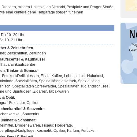
n Dresden, mit den Haltestellen Altmarkt, Postplatz und Prager Straße
owie eine centereigene Tiefgarage sorgen für einen
Do 10–20 Uhr
Sa 10–21 Uhr
her & Zeitschriften
her, Zeitschriften, Zeitungen
kaufscenter & Kaufhäuser
fhaus/Einkaufscenter
en, Trinken & Genuss
t, Feinkost/Delikatessen, Fisch, Kaffee, Lebensmittel, Naturkost,
okolade, Spezialitäten, Spezialitäten asiatisch, Spezialitäten
lienisch, Spezialitäten Spreewälder, Spezialitäten südländisch, Tee,
ne und Spirituosen, Zigarren/Tabakwaren
o & Optik
graf, Fotolabor, Optiker
chenkartikel & Souvenirs
chenkartikel, Souvenirs
undheit & Schönheit
neimittel, Drogeriewaren, Friseur, Hörgeräte,
perpflege/Hautpflege, Kosmetik, Optiker, Parfüm, Perücken
by, Sport & Freizeit