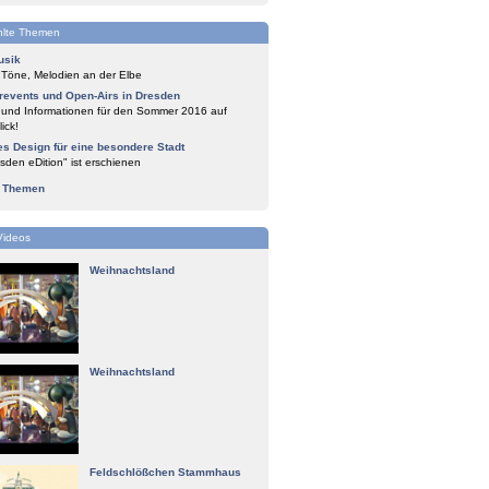
lte Themen
usik
 Töne, Melodien an der Elbe
events und Open-Airs in Dresden
 und Informationen für den Sommer 2016 auf
ick!
es Design für eine besondere Stadt
sden eDition" ist erschienen
e Themen
Videos
Weihnachtsland
Weihnachtsland
Feldschlößchen Stammhaus