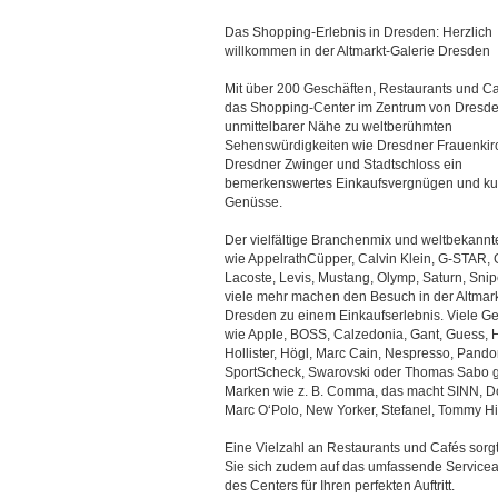
Das Shopping-Erlebnis in Dresden: Herzlich
willkommen in der Altmarkt-Galerie Dresden
Mit über 200 Geschäften, Restaurants und Ca
das Shopping-Center im Zentrum von Dresde
unmittelbarer Nähe zu weltberühmten
Sehenswürdigkeiten wie Dresdner Frauenkir
Dresdner Zwinger und Stadtschloss ein
bemerkenswertes Einkaufsvergnügen und kul
Genüsse.
Der vielfältige Branchenmix und weltbekann
wie AppelrathCüpper, Calvin Klein, G-STAR, 
Lacoste, Levis, Mustang, Olymp, Saturn, Sni
viele mehr machen den Besuch in der Altmark
Dresden zu einem Einkaufserlebnis. Viele Ge
wie Apple, BOSS, Calzedonia, Gant, Guess, H
Hollister, Högl, Marc Cain, Nespresso, Pando
SportScheck, Swarovski oder Thomas Sabo gib
Marken wie z. B. Comma, das macht SINN, Dou
Marc O‘Polo, New Yorker, Stefanel, Tommy Hi
Eine Vielzahl an Restaurants und Cafés sorg
Sie sich zudem auf das umfassende Serviceang
des Centers für Ihren perfekten Auftritt.