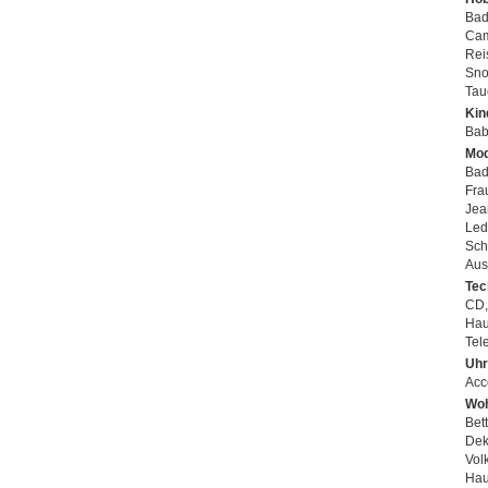
Bad
Cam
Rei
Sno
Tau
Kin
Bab
Mod
Bad
Fra
Jea
Led
Sch
Aus
Tec
CD,
Hau
Tel
Uhr
Acc
Woh
Bet
Dek
Vol
Hau