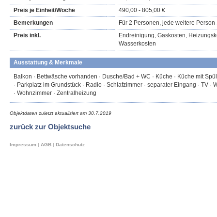
Preis je Einheit/Woche
490,00 - 805,00 €
Bemerkungen
Für 2 Personen, jede weitere Person 
Preis inkl.
Endreinigung, Gaskosten, Heizungsk
Wasserkosten
Ausstattung & Merkmale
Balkon · Bettwäsche vorhanden · Dusche/Bad + WC · Küche · Küche mit Sp
· Parkplatz im Grundstück · Radio · Schlafzimmer · separater Eingang · TV 
· Wohnzimmer · Zentralheizung
Objektdaten zuletzt aktualisiert am
30.7.2019
zurück zur Objektsuche
Impressum
|
AGB
|
Datenschutz