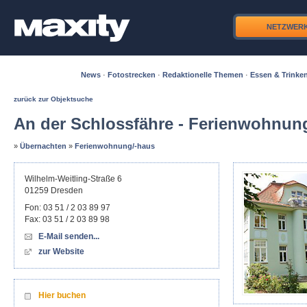
NETZWER
News
·
Fotostrecken
·
Redaktionelle Themen
·
Essen & Trinke
zurück zur Objektsuche
An der Schlossfähre - Ferienwohnung
»
Übernachten
»
Ferienwohnung/-haus
Wilhelm-Weitling-Straße 6
01259
Dresden
Fon:
03 51 / 2 03 89 97
Fax:
03 51 / 2 03 89 98
E-Mail senden...
zur Website
Hier buchen