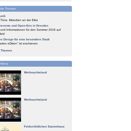
lte Themen
usik
 Töne, Melodien an der Elbe
events und Open-Airs in Dresden
 und Informationen für den Sommer 2016 auf
ick!
es Design für eine besondere Stadt
sden eDition" ist erschienen
e Themen
Videos
Weihnachtsland
Weihnachtsland
Feldschlößchen Stammhaus