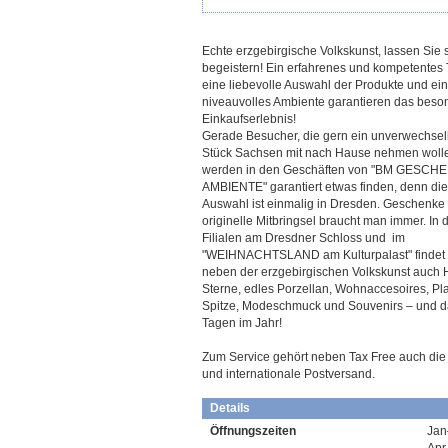
Echte erzgebirgische Volkskunst, lassen Sie 
begeistern! Ein erfahrenes und kompetentes
eine liebevolle Auswahl der Produkte und ein
niveauvolles Ambiente garantieren das beso
Einkaufserlebnis!
Gerade Besucher, die gern ein unverwechse
Stück Sachsen mit nach Hause nehmen woll
werden in den Geschäften von "BM GESCH
AMBIENTE" garantiert etwas finden, denn di
Auswahl ist einmalig in Dresden. Geschenke
originelle Mitbringsel braucht man immer. In 
Filialen am Dresdner Schloss und im
"WEIHNACHTSLAND am Kulturpalast" findet
neben der erzgebirgischen Volkskunst auch 
Sterne, edles Porzellan, Wohnaccesoires, Pl
Spitze, Modeschmuck und Souvenirs – und d
Tagen im Jahr!
Zum Service gehört neben Tax Free auch die 
und internationale Postversand.
Details
Öffnungszeiten
Jan