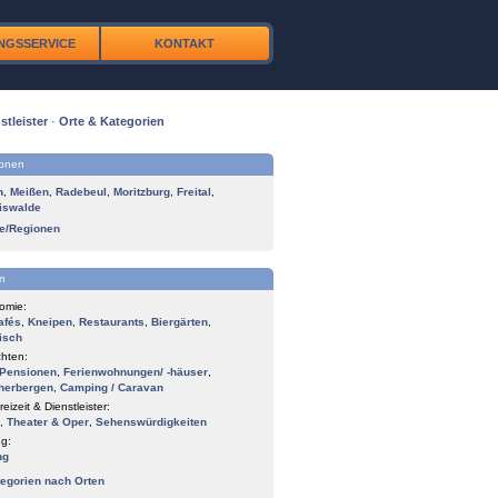
NGSSERVICE
KONTAKT
stleister
·
Orte & Kategorien
ionen
n
,
Meißen
,
Radebeul
,
Moritzburg
,
Freital
,
iswalde
te/Regionen
n
omie:
afés
,
Kneipen
,
Restaurants
,
Biergärten
,
isch
hten:
Pensionen
,
Ferienwohnungen/ -häuser
,
herbergen
,
Camping / Caravan
reizeit & Dienstleister:
,
Theater & Oper
,
Sehenswürdigkeiten
g:
ng
tegorien nach Orten