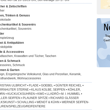
–Dez Mo–Sa 10–18/19 Uhr, So/Feiertage 10–17 Uhr
her & Zeitschriften
her
en, Trinken & Genuss
okolade
chenkartikel & Souvenirs
chenkartikel, Souvenirs
der
zspielzeug
st & Antiquitäten
stobjekte
e & Accessoires
dtaschen, Krawatten und Tücher, Taschen
en & Schmuck
essoires, Schmuck
nen & Garten
ign, Erzgebirgische Volkskunst, Glas und Porzellan, Keramik,
sthandwerk, Wohnaccessoires
ISTIAN ULBRICHT • FLADE • GOEBEL • GÜNTER REICHEL •
RNHUTER STERNE • KLAUS KOLBE, SEIFFEN • KÖHLER,
RN • KUCKUCKSUHREN • KWO • LLADRÓ • M. I. HUMMEL •
LER-SEIFFEN • PLAUNER SPITZE • RICHARD GLÄSSER
KSKUNST • SCHALLING • WENDT & KÜHN • WERNER SEIFFEN-
GUREN/SPIELZEUG/REIFENTIERE