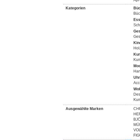
Apr
Kategorien
Büc
Büc
Ess
Sch
Ges
Ges
Kin
Hol
Kun
Kun
Mod
Han
Uhr
Acc
Woh
Des
Kun
Ausgewählte Marken
CHR
HER
BJÖ
MÜL
VOL
FI