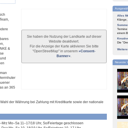
Ausgewäh
sich
Alles M
 Team,
Klänge,
Sommer
ndere
Termine
einem Bl
Sie haben die Nutzung der Landkarte auf dieser
lbares
Kreativ
Website deaktiviert.
Die "Dre
en,
Für die Anzeige der Karte aktivieren Sie bitte
ENKE &
Weiter
"OpenStreetMap" in unserem
»Consent-
ese
Banner«
.
 und
Neueste 
den
 man
Herrnhuter
auener
as an 365
Wahl der Währung bei Zahlung mit Kreditkarte sowie der nationale
–Mrz Mo–Sa 11–17/18 Uhr, So/Feiertage geschlossen