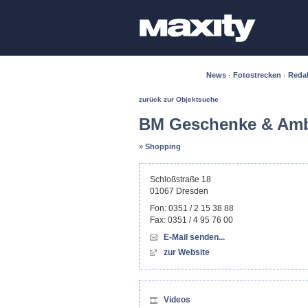
News
·
Fotostrecken
·
Reda
zurück zur Objektsuche
BM Geschenke & Amb
»
Shopping
Schloßstraße 18
01067
Dresden
Fon:
0351 / 2 15 38 88
Fax:
0351 / 4 95 76 00
E-Mail senden...
zur Website
Videos