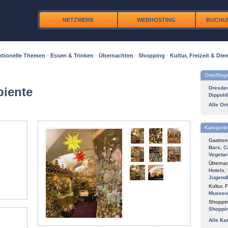
NETZWERK
WEBHOSTING
BUCHU
ktionelle Themen
·
Essen & Trinken
·
Übernachten
·
Shopping
·
Kultur, Freizeit & Dien
Orte/Reg
iente
Dresde
Dippold
Alle Or
Kategorie
Gastron
Bars
,
C
Vegetar
Übernac
Hotels
,
Jugend
Kultur, F
Museen
Shoppin
Shoppi
Alle Ka