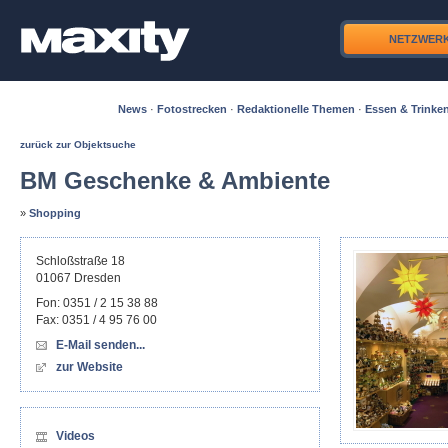
NETZWER
News
·
Fotostrecken
·
Redaktionelle Themen
·
Essen & Trinke
zurück zur Objektsuche
BM Geschenke & Ambiente
»
Shopping
Schloßstraße 18
01067
Dresden
Fon:
0351 / 2 15 38 88
Fax:
0351 / 4 95 76 00
E-Mail senden...
zur Website
Videos