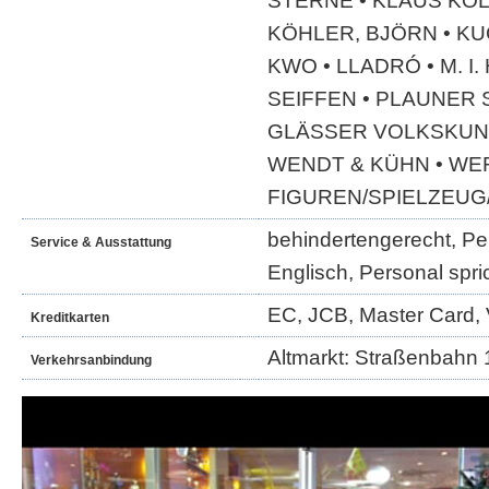
STERNE • KLAUS KOL
KÖHLER, BJÖRN • K
KWO • LLADRÓ • M. I
SEIFFEN • PLAUNER 
GLÄSSER VOLKSKUNS
WENDT & KÜHN • WE
FIGUREN/SPIELZEUG
behindertengerecht, Per
Service & Ausstattung
Englisch, Personal spri
EC, JCB, Master Card, 
Kreditkarten
Altmarkt: Straßenbahn 1
Verkehrsanbindung