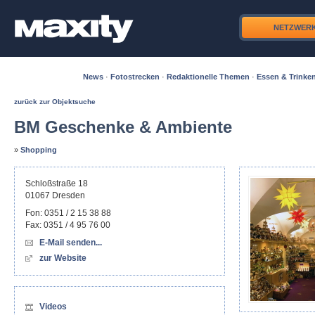
NETZWER
News
·
Fotostrecken
·
Redaktionelle Themen
·
Essen & Trinke
zurück zur Objektsuche
BM Geschenke & Ambiente
»
Shopping
Schloßstraße 18
01067
Dresden
Fon:
0351 / 2 15 38 88
Fax:
0351 / 4 95 76 00
E-Mail senden...
zur Website
Videos