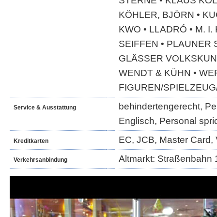
STERNE • KLAUS KOL
KÖHLER, BJÖRN • K
KWO • LLADRÓ • M. I
SEIFFEN • PLAUNER 
GLÄSSER VOLKSKUNS
WENDT & KÜHN • WE
FIGUREN/SPIELZEUG
behindertengerecht, Per
Service & Ausstattung
Englisch, Personal spri
EC, JCB, Master Card, 
Kreditkarten
Altmarkt: Straßenbahn 1
Verkehrsanbindung