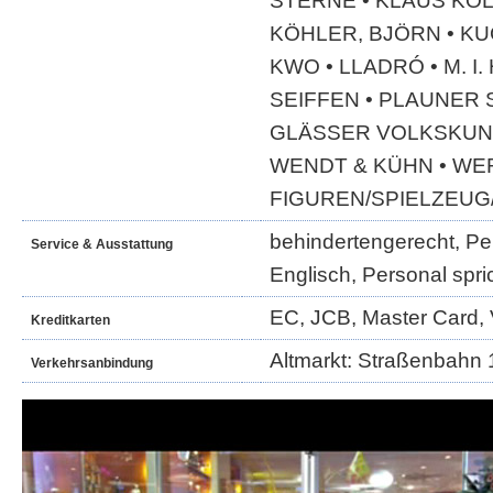
STERNE • KLAUS KOL
KÖHLER, BJÖRN • K
KWO • LLADRÓ • M. I
SEIFFEN • PLAUNER 
GLÄSSER VOLKSKUNS
WENDT & KÜHN • WE
FIGUREN/SPIELZEUG
behindertengerecht, Per
Service & Ausstattung
Englisch, Personal spri
EC, JCB, Master Card, 
Kreditkarten
Altmarkt: Straßenbahn 1
Verkehrsanbindung