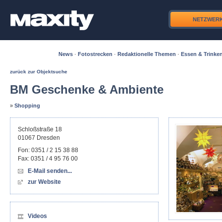
NETZWER
News
·
Fotostrecken
·
Redaktionelle Themen
·
Essen & Trinke
zurück zur Objektsuche
BM Geschenke & Ambiente
»
Shopping
Schloßstraße 18
01067
Dresden
Fon:
0351 / 2 15 38 88
Fax:
0351 / 4 95 76 00
E-Mail senden...
zur Website
Videos