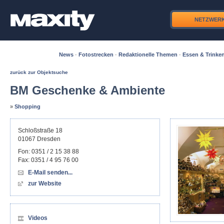
NETZWER
News
·
Fotostrecken
·
Redaktionelle Themen
·
Essen & Trinke
zurück zur Objektsuche
BM Geschenke & Ambiente
»
Shopping
Schloßstraße 18
01067
Dresden
Fon:
0351 / 2 15 38 88
Fax:
0351 / 4 95 76 00
E-Mail senden...
zur Website
Videos