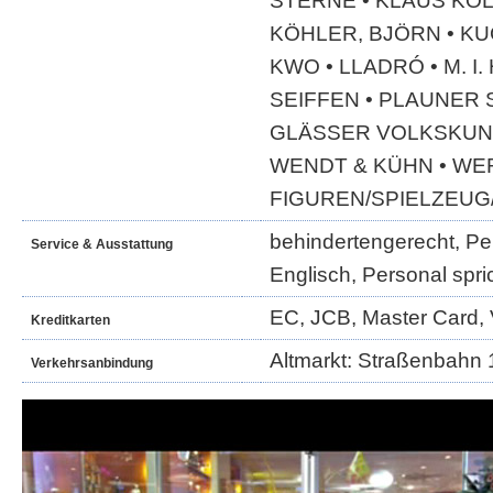
STERNE • KLAUS KOL
KÖHLER, BJÖRN • K
KWO • LLADRÓ • M. I
SEIFFEN • PLAUNER 
GLÄSSER VOLKSKUNS
WENDT & KÜHN • WE
FIGUREN/SPIELZEUG
behindertengerecht, Per
Service & Ausstattung
Englisch, Personal spri
EC, JCB, Master Card, 
Kreditkarten
Altmarkt: Straßenbahn 1
Verkehrsanbindung