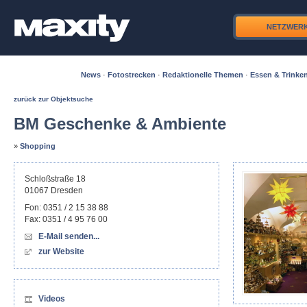
NETZWER
News
·
Fotostrecken
·
Redaktionelle Themen
·
Essen & Trinke
zurück zur Objektsuche
BM Geschenke & Ambiente
»
Shopping
Schloßstraße 18
01067
Dresden
Fon:
0351 / 2 15 38 88
Fax:
0351 / 4 95 76 00
E-Mail senden...
zur Website
Videos