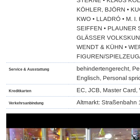
STERNE • KLAUS KOL
KÖHLER, BJÖRN • K
KWO • LLADRÓ • M. I
SEIFFEN • PLAUNER 
GLÄSSER VOLKSKUNS
WENDT & KÜHN • WE
FIGUREN/SPIELZEUG
behindertengerecht, Per
Service & Ausstattung
Englisch, Personal spri
EC, JCB, Master Card, 
Kreditkarten
Altmarkt: Straßenbahn 1
Verkehrsanbindung