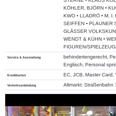
STERNE • KLAUS KOL
KÖHLER, BJÖRN • K
KWO • LLADRÓ • M. I
SEIFFEN • PLAUNER 
GLÄSSER VOLKSKUNS
WENDT & KÜHN • WE
FIGUREN/SPIELZEUG
behindertengerecht, Per
Service & Ausstattung
Englisch, Personal spri
EC, JCB, Master Card, 
Kreditkarten
Altmarkt: Straßenbahn 1
Verkehrsanbindung