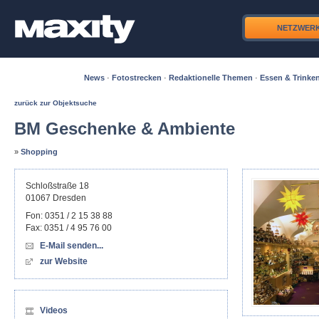
NETZWER
News
·
Fotostrecken
·
Redaktionelle Themen
·
Essen & Trinke
zurück zur Objektsuche
BM Geschenke & Ambiente
»
Shopping
Schloßstraße 18
01067
Dresden
Fon:
0351 / 2 15 38 88
Fax:
0351 / 4 95 76 00
E-Mail senden...
zur Website
Videos