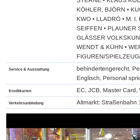
STERNE • KLAUS KOL
KÖHLER, BJÖRN • K
KWO • LLADRÓ • M. I
SEIFFEN • PLAUNER 
GLÄSSER VOLKSKUNS
WENDT & KÜHN • WE
FIGUREN/SPIELZEUG
behindertengerecht, Per
Service & Ausstattung
Englisch, Personal spri
EC, JCB, Master Card, 
Kreditkarten
Altmarkt: Straßenbahn 1
Verkehrsanbindung