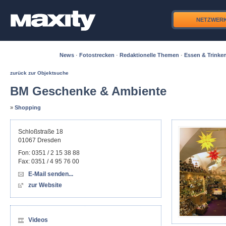
NETZWER
News
·
Fotostrecken
·
Redaktionelle Themen
·
Essen & Trinke
zurück zur Objektsuche
BM Geschenke & Ambiente
»
Shopping
Schloßstraße 18
01067
Dresden
Fon:
0351 / 2 15 38 88
Fax:
0351 / 4 95 76 00
E-Mail senden...
zur Website
Videos