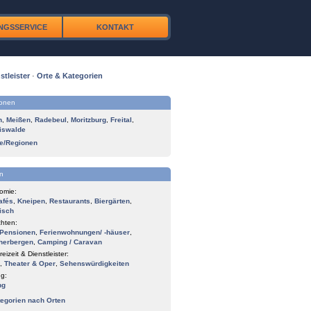
NGSSERVICE
KONTAKT
stleister
·
Orte & Kategorien
ionen
n
,
Meißen
,
Radebeul
,
Moritzburg
,
Freital
,
iswalde
te/Regionen
n
omie:
afés
,
Kneipen
,
Restaurants
,
Biergärten
,
isch
hten:
Pensionen
,
Ferienwohnungen/ -häuser
,
herbergen
,
Camping / Caravan
reizeit & Dienstleister:
,
Theater & Oper
,
Sehenswürdigkeiten
g:
ng
tegorien nach Orten