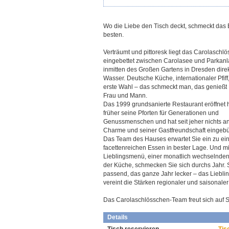
Wo die Liebe den Tisch deckt, schmeckt das
besten.
Verträumt und pittoresk liegt das Carolaschl
eingebettet zwischen Carolasee und Parkanl
inmitten des Großen Gartens in Dresden dire
Wasser. Deutsche Küche, internationaler Pfiff
erste Wahl – das schmeckt man, das genießt 
Frau und Mann.
Das 1999 grundsanierte Restaurant eröffnet 
früher seine Pforten für Generationen und
Genussmenschen und hat seit jeher nichts a
Charme und seiner Gastfreundschaft eingebü
Das Team des Hauses erwartet Sie ein zu e
facettenreichen Essen in bester Lage. Und m
Lieblingsmenü, einer monatlich wechselnden
der Küche, schmecken Sie sich durchs Jahr. 
passend, das ganze Jahr lecker – das Liebl
vereint die Stärken regionaler und saisonaler 
Das Carolaschlösschen-Team freut sich auf S
Details