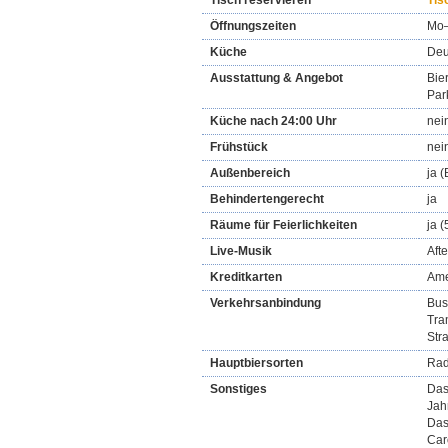
Tisch reservieren
Tis
Öffnungszeiten
Mo–
Küche
Deu
Ausstattung & Angebot
Bie
Par
Küche nach 24:00 Uhr
nei
Frühstück
nei
Außenbereich
ja (
Behindertengerecht
ja
Räume für Feierlichkeiten
ja 
Live-Musik
Aft
Kreditkarten
Ame
Verkehrsanbindung
Bus
Tra
Str
Hauptbiersorten
Rad
Sonstiges
Das
Jah
Das
Car