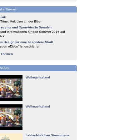
lte Themen
usik
 Töne, Melodien an der Elbe
events und Open-Airs in Dresden
 und Informationen für den Sommer 2016 auf
ick!
es Design für eine besondere Stadt
sden eDition" ist erschienen
e Themen
Videos
Weihnachtsland
Weihnachtsland
Feldschlößchen Stammhaus