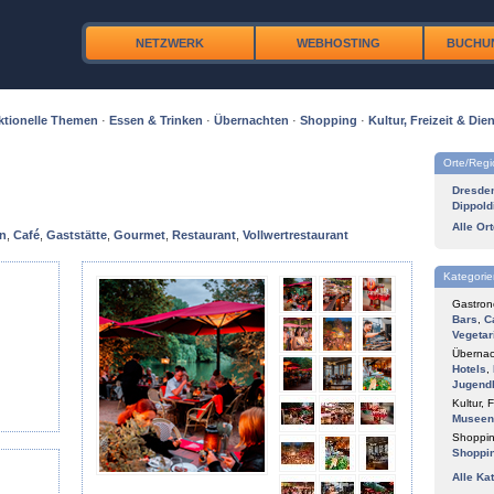
NETZWERK
WEBHOSTING
BUCHU
ktionelle Themen
·
Essen & Trinken
·
Übernachten
·
Shopping
·
Kultur, Freizeit & Dien
Orte/Reg
Dresde
Dippold
Alle Or
en
,
Café
,
Gaststätte
,
Gourmet
,
Restaurant
,
Vollwertrestaurant
Kategorie
Gastron
Bars
,
C
Vegetar
Übernac
Hotels
,
Jugend
Kultur, F
Museen
Shoppin
Shoppi
Alle Ka