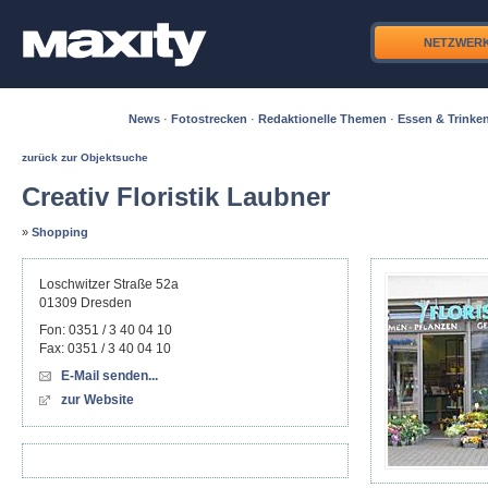
NETZWER
News
·
Fotostrecken
·
Redaktionelle Themen
·
Essen & Trinke
zurück zur Objektsuche
Creativ Floristik Laubner
»
Shopping
Loschwitzer Straße 52a
01309
Dresden
Fon:
0351 / 3 40 04 10
Fax:
0351 / 3 40 04 10
E-Mail senden...
zur Website