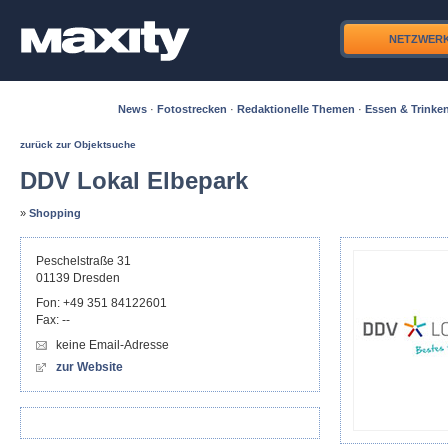
NETZWER
News
·
Fotostrecken
·
Redaktionelle Themen
·
Essen & Trinke
zurück zur Objektsuche
DDV Lokal Elbepark
»
Shopping
Peschelstraße 31
01139
Dresden
Fon:
+49 351 84122601
Fax:
--
keine Email-Adresse
zur Website