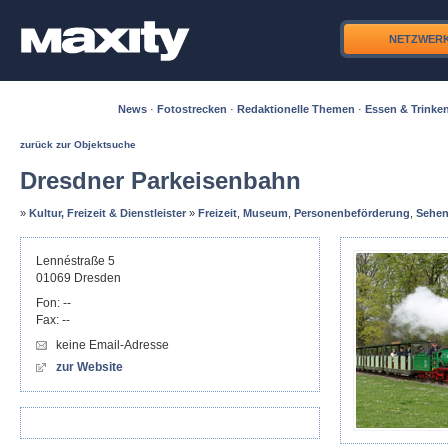
NETZWER
News
·
Fotostrecken
·
Redaktionelle Themen
·
Essen & Trinke
zurück zur Objektsuche
Dresdner Parkeisenbahn
»
Kultur, Freizeit & Dienstleister
»
Freizeit
,
Museum
,
Personenbeförderung
,
Sehen
Lennéstraße 5
01069
Dresden
Fon:
--
Fax:
--
keine Email-Adresse
zur Website