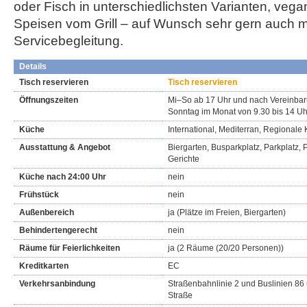
oder Fisch in unterschiedlichsten Varianten, veg
Speisen vom Grill – auf Wunsch sehr gern auch m
Servicebegleitung.
Details
Tisch reservieren
Tisch reservieren
Öffnungszeiten
Mi–So ab 17 Uhr und nach Vereinbar
Sonntag im Monat von 9.30 bis 14 Uh
Küche
International, Mediterran, Regionale
Ausstattung & Angebot
Biergarten, Busparkplatz, Parkplatz, 
Gerichte
Küche nach 24:00 Uhr
nein
Frühstück
nein
Außenbereich
ja (Plätze im Freien, Biergarten)
Behindertengerecht
nein
Räume für Feierlichkeiten
ja (2 Räume (20/20 Personen))
Kreditkarten
EC
Verkehrsanbindung
Straßenbahnlinie 2 und Buslinien 86 
Straße