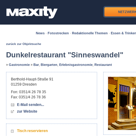
NETZWER
News
·
Fotostrecken
·
Redaktionelle Themen
·
Essen & Trinke
zurück zur Objektsuche
Dunkelrestaurant "Sinneswandel"
»
Gastronomie
»
Bar
,
Biergarten
,
Erlebnisgastronomie
,
Restaurant
Berthold-Haupt-Straße 91
01259
Dresden
Fon:
0351/4 26 78 35
Fax:
0351/4 26 78 36
E-Mail senden...
zur Website
Tisch reservieren