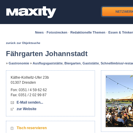
NETZWER
News
·
Fotostrecken
·
Redaktionelle Themen
·
Essen & Trinke
zurück zur Objektsuche
Fährgarten Johannstadt
»
Gastronomie
»
Ausflugsgaststätte
,
Biergarten
,
Gaststätte
,
Schnellimbiss/-resta
Käthe-Kollwitz-Ufer 23b
01307
Dresden
Fon:
0351 / 4 59 62 62
Fax:
0351 / 2 02 99 87
E-Mail senden...
zur Website
Tisch reservieren