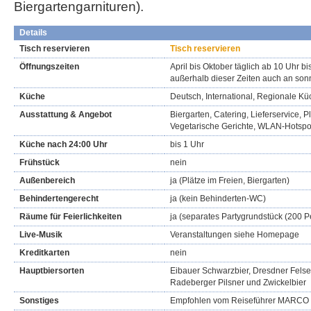
Biergartengarnituren).
Details
Tisch reservieren
Tisch reservieren
Öffnungszeiten
April bis Oktober täglich ab 10 Uhr b
außerhalb dieser Zeiten auch an so
Küche
Deutsch, International, Regionale Kü
Ausstattung & Angebot
Biergarten, Catering, Lieferservice, Pl
Vegetarische Gerichte, WLAN-Hotspo
Küche nach 24:00 Uhr
bis 1 Uhr
Frühstück
nein
Außenbereich
ja (Plätze im Freien, Biergarten)
Behindertengerecht
ja (kein Behinderten-WC)
Räume für Feierlichkeiten
ja (separates Partygrundstück (200 
Live-Musik
Veranstaltungen siehe Homepage
Kreditkarten
nein
Hauptbiersorten
Eibauer Schwarzbier, Dresdner Felsen
Radeberger Pilsner und Zwickelbier
Sonstiges
Empfohlen vom Reiseführer MARC