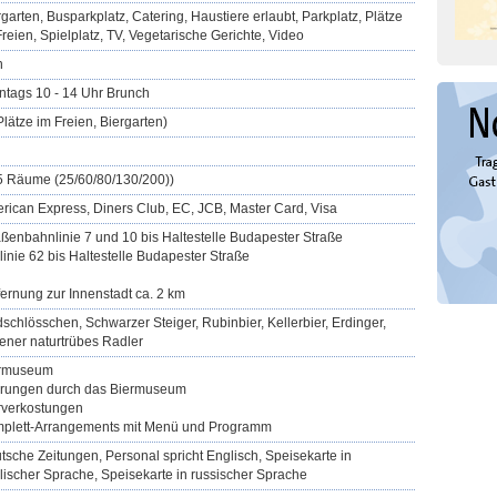
rgarten, Busparkplatz, Catering, Haustiere erlaubt, Parkplatz, Plätze
Freien, Spielplatz, TV, Vegetarische Gerichte, Video
n
ntags 10 - 14 Uhr Brunch
Plätze im Freien, Biergarten)
(5 Räume (25/60/80/130/200))
rican Express, Diners Club, EC, JCB, Master Card, Visa
aßenbahnlinie 7 und 10 bis Haltestelle Budapester Straße
linie 62 bis Haltestelle Budapester Straße
fernung zur Innenstadt ca. 2 km
dschlösschen, Schwarzer Steiger, Rubinbier, Kellerbier, Erdinger,
sener naturtrübes Radler
rmuseum
rungen durch das Biermuseum
rverkostungen
plett-Arrangements mit Menü und Programm
tsche Zeitungen, Personal spricht Englisch, Speisekarte in
lischer Sprache, Speisekarte in russischer Sprache