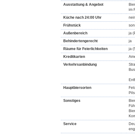
Ausstattung & Angebot
Bie
im 
Küche nach 24:00 Uhr
nei
Frühstück
son
Außenbereich
ja (
Behindertengerecht
ja
Räume für Feierlichkeiten
ja 
Kreditkarten
Ame
Verkehrsanbindung
Str
Bus
Ent
Hauptbiersorten
Fel
Pil
Sonstiges
Bie
Füh
Bie
Kom
Service
Deu
eng