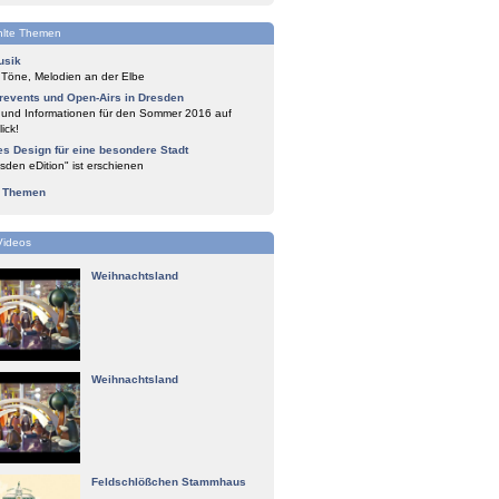
lte Themen
usik
 Töne, Melodien an der Elbe
events und Open-Airs in Dresden
 und Informationen für den Sommer 2016 auf
ick!
es Design für eine besondere Stadt
sden eDition" ist erschienen
e Themen
Videos
Weihnachtsland
Weihnachtsland
Feldschlößchen Stammhaus