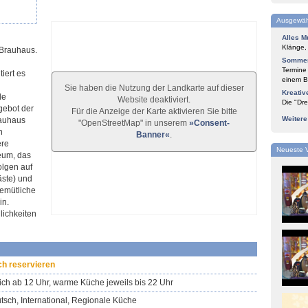
Ausgewäh
Alles M
Klänge,
 Brauhaus.
Sommer
Termine
iert es
einem Bl
Sie haben die Nutzung der Landkarte auf dieser
Kreativ
le
Website deaktiviert.
Die "Dre
ngebot der
Für die Anzeige der Karte aktivieren Sie bitte
Weiter
rauhaus
"OpenStreetMap" in unserem
»Consent-
n
Banner«
.
ere
Neueste 
seum, das
olgen auf
äste) und
gemütliche
in.
lichkeiten
ch reservieren
lich ab 12 Uhr, warme Küche jeweils bis 22 Uhr
tsch, International, Regionale Küche