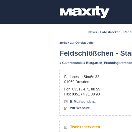
News
·
Fotostrecken
·
Reda
zurück zur Objektsuche
Feldschlößchen - S
»
Gastronomie
»
Biergarten
,
Erlebnisgastrono
Budapester Straße 32
01069
Dresden
Fon:
0351 / 4 71 88 55
Fax:
0351 / 4 71 88 93
E-Mail senden...
zur Website
Tisch reservieren