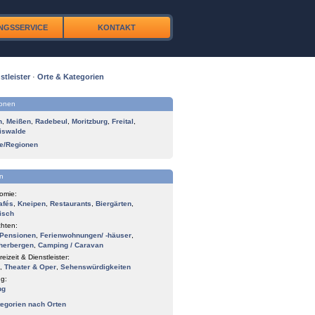
NGSSERVICE
KONTAKT
stleister
·
Orte & Kategorien
ionen
n
,
Meißen
,
Radebeul
,
Moritzburg
,
Freital
,
iswalde
te/Regionen
n
omie:
afés
,
Kneipen
,
Restaurants
,
Biergärten
,
isch
hten:
Pensionen
,
Ferienwohnungen/ -häuser
,
herbergen
,
Camping / Caravan
reizeit & Dienstleister:
,
Theater & Oper
,
Sehenswürdigkeiten
g:
ng
tegorien nach Orten