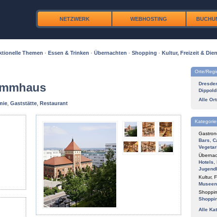
NETZWERK
WEBHOSTING
BUCHU
ktionelle Themen
·
Essen & Trinken
·
Übernachten
·
Shopping
·
Kultur, Freizeit & Dien
Orte/Reg
tammhaus
Dresde
Dippold
Alle Or
mie
,
Gaststätte
,
Restaurant
Kategorie
Gastron
Bars
,
C
Vegetar
Übernac
Hotels
,
Jugend
Kultur, F
Museen
Shoppin
Shoppi
Alle Ka