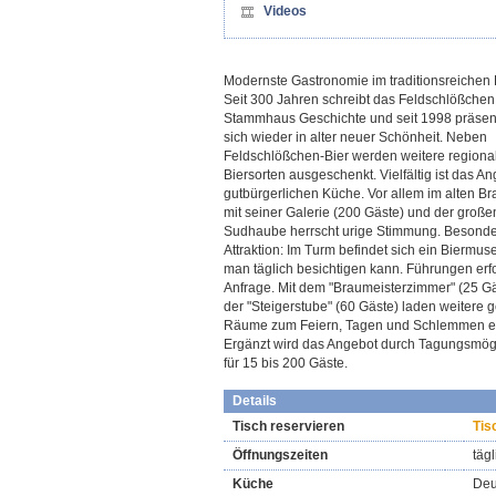
Videos
Modernste Gastronomie im traditionsreichen
Seit 300 Jahren schreibt das Feldschlößchen
Stammhaus Geschichte und seit 1998 präsent
sich wieder in alter neuer Schönheit. Neben
Feldschlößchen-Bier werden weitere regiona
Biersorten ausgeschenkt. Vielfältig ist das A
gutbürgerlichen Küche. Vor allem im alten B
mit seiner Galerie (200 Gäste) und der große
Sudhaube herrscht urige Stimmung. Besond
Attraktion: Im Turm befindet sich ein Biermu
man täglich besichtigen kann. Führungen erf
Anfrage. Mit dem "Braumeisterzimmer" (25 G
der "Steigerstube" (60 Gäste) laden weitere 
Räume zum Feiern, Tagen und Schlemmen e
Ergänzt wird das Angebot durch Tagungsmög
für 15 bis 200 Gäste.
Details
Tisch reservieren
Tis
Öffnungszeiten
täg
Küche
Deu