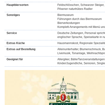
Hauptbiersorten
Feldschlösschen, Schwarzer Steiger, R
Pilsener naturtrübes Radler
Sonstiges
Biermuseum
Führungen durch das Biermuseum
Bierverkostungen
Komplett-Arrangements mit Menü u
Service
Deutsche Zeitungen, Personal spricht
englischer Sprache, Speisekarte in r
Extras Küche
Hausmannskost, Regionale Spezialit
Extras auf Bestellung
Alleinunterhalter, Blumenschmuck, Buf
Livemusik, Tonanlage, Weihnachtsp
Geeignet für
Allergiker, Bälle/Tanzveranstaltungen
Kinder/Jugendliche, Senioren, Singl