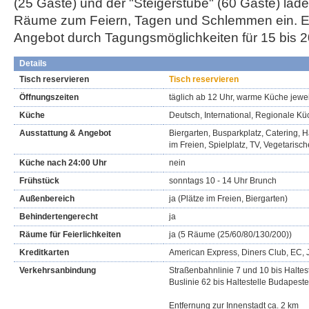
(25 Gäste) und der "Steigerstube" (60 Gäste) lad
Räume zum Feiern, Tagen und Schlemmen ein. Er
Angebot durch Tagungsmöglichkeiten für 15 bis 
Details
Tisch reservieren
Tisch reservieren
Öffnungszeiten
täglich ab 12 Uhr, warme Küche jewei
Küche
Deutsch, International, Regionale K
Ausstattung & Angebot
Biergarten, Busparkplatz, Catering, Ha
im Freien, Spielplatz, TV, Vegetarisc
Küche nach 24:00 Uhr
nein
Frühstück
sonntags 10 - 14 Uhr Brunch
Außenbereich
ja (Plätze im Freien, Biergarten)
Behindertengerecht
ja
Räume für Feierlichkeiten
ja (5 Räume (25/60/80/130/200))
Kreditkarten
American Express, Diners Club, EC, 
Verkehrsanbindung
Straßenbahnlinie 7 und 10 bis Haltes
Buslinie 62 bis Haltestelle Budapeste
Entfernung zur Innenstadt ca. 2 km