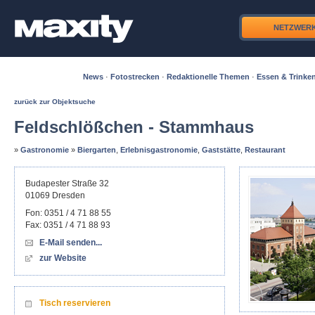
NETZWER
News
·
Fotostrecken
·
Redaktionelle Themen
·
Essen & Trinke
zurück zur Objektsuche
Feldschlößchen - Stammhaus
»
Gastronomie
»
Biergarten
,
Erlebnisgastronomie
,
Gaststätte
,
Restaurant
Budapester Straße 32
01069
Dresden
Fon:
0351 / 4 71 88 55
Fax:
0351 / 4 71 88 93
E-Mail senden...
zur Website
Tisch reservieren