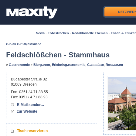
NETZWER
News
·
Fotostrecken
·
Redaktionelle Themen
·
Essen & Trinke
zurück zur Objektsuche
Feldschlößchen - Stammhaus
»
Gastronomie
»
Biergarten
,
Erlebnisgastronomie
,
Gaststätte
,
Restaurant
Budapester Straße 32
01069
Dresden
Fon:
0351 / 4 71 88 55
Fax:
0351 / 4 71 88 93
E-Mail senden...
zur Website
Tisch reservieren