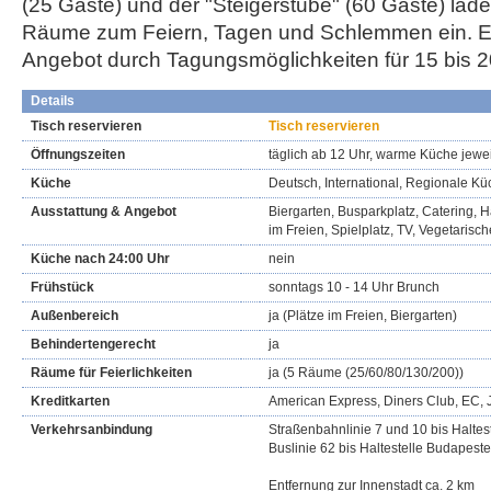
(25 Gäste) und der "Steigerstube" (60 Gäste) lad
Räume zum Feiern, Tagen und Schlemmen ein. Er
Angebot durch Tagungsmöglichkeiten für 15 bis 
Details
Tisch reservieren
Tisch reservieren
Öffnungszeiten
täglich ab 12 Uhr, warme Küche jewei
Küche
Deutsch, International, Regionale K
Ausstattung & Angebot
Biergarten, Busparkplatz, Catering, Ha
im Freien, Spielplatz, TV, Vegetarisc
Küche nach 24:00 Uhr
nein
Frühstück
sonntags 10 - 14 Uhr Brunch
Außenbereich
ja (Plätze im Freien, Biergarten)
Behindertengerecht
ja
Räume für Feierlichkeiten
ja (5 Räume (25/60/80/130/200))
Kreditkarten
American Express, Diners Club, EC, 
Verkehrsanbindung
Straßenbahnlinie 7 und 10 bis Haltes
Buslinie 62 bis Haltestelle Budapeste
Entfernung zur Innenstadt ca. 2 km