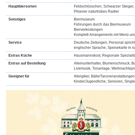
Hauptbiersorten
Feldschlösschen, Schwarzer Steiger, R
Pilsener naturtrübes Radler
Sonstiges
Biermuseum
Führungen durch das Biermuseum
Bierverkostungen
Komplett-Arrangements mit Menü u
Service
Deutsche Zeitungen, Personal spricht
englischer Sprache, Speisekarte in r
Extras Küche
Hausmannskost, Regionale Spezialit
Extras auf Bestellung
Alleinunterhalter, Blumenschmuck, Buf
Livemusik, Tonanlage, Weihnachtsp
Geeignet für
Allergiker, Bälle/Tanzveranstaltungen
Kinder/Jugendliche, Senioren, Singl