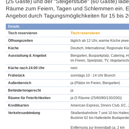
(25 Gäste) und der "Steigerstube" (60 Gäste) lad
Räume zum Feiern, Tagen und Schlemmen ein. Er
Angebot durch Tagungsmöglichkeiten für 15 bis 
Details
Tisch reservieren
Tisch reservieren
Öffnungszeiten
täglich ab 12 Uhr, warme Küche jewei
Küche
Deutsch, International, Regionale K
Ausstattung & Angebot
Biergarten, Busparkplatz, Catering, Ha
im Freien, Spielplatz, TV, Vegetarisc
Küche nach 24:00 Uhr
nein
Frühstück
sonntags 10 - 14 Uhr Brunch
Außenbereich
ja (Plätze im Freien, Biergarten)
Behindertengerecht
ja
Räume für Feierlichkeiten
ja (5 Räume (25/60/80/130/200))
Kreditkarten
American Express, Diners Club, EC, 
Verkehrsanbindung
Straßenbahnlinie 7 und 10 bis Haltes
Buslinie 62 bis Haltestelle Budapeste
Entfernung zur Innenstadt ca. 2 km