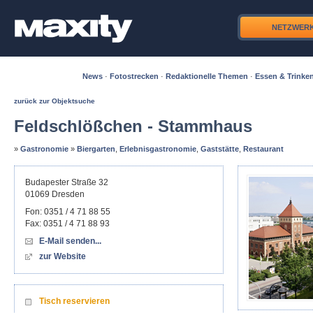
NETZWER
News
·
Fotostrecken
·
Redaktionelle Themen
·
Essen & Trinke
zurück zur Objektsuche
Feldschlößchen - Stammhaus
»
Gastronomie
»
Biergarten
,
Erlebnisgastronomie
,
Gaststätte
,
Restaurant
Budapester Straße 32
01069
Dresden
Fon:
0351 / 4 71 88 55
Fax:
0351 / 4 71 88 93
E-Mail senden...
zur Website
Tisch reservieren