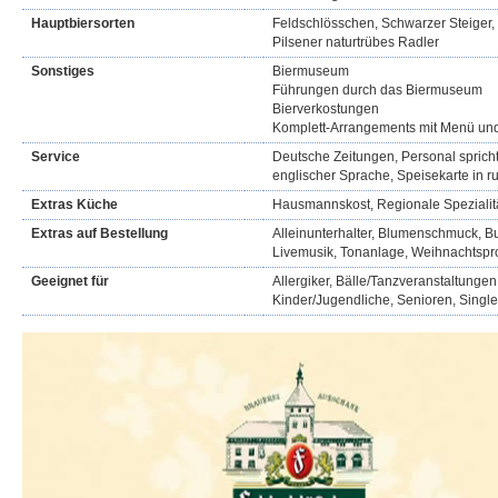
Hauptbiersorten
Feldschlösschen, Schwarzer Steiger, R
Pilsener naturtrübes Radler
Sonstiges
Biermuseum
Führungen durch das Biermuseum
Bierverkostungen
Komplett-Arrangements mit Menü u
Service
Deutsche Zeitungen, Personal spricht
englischer Sprache, Speisekarte in r
Extras Küche
Hausmannskost, Regionale Spezialit
Extras auf Bestellung
Alleinunterhalter, Blumenschmuck, Buf
Livemusik, Tonanlage, Weihnachtsp
Geeignet für
Allergiker, Bälle/Tanzveranstaltungen
Kinder/Jugendliche, Senioren, Singl