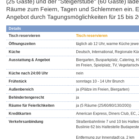
(25 Gäste) und der "Steigerstube" (60 Gäste) lad
Räume zum Feiern, Tagen und Schlemmen ein. Er
Angebot durch Tagungsmöglichkeiten für 15 bis 
Details
Tisch reservieren
Tisch reservieren
Öffnungszeiten
täglich ab 12 Uhr, warme Küche jewei
Küche
Deutsch, International, Regionale K
Ausstattung & Angebot
Biergarten, Busparkplatz, Catering, Ha
im Freien, Spielplatz, TV, Vegetarisc
Küche nach 24:00 Uhr
nein
Frühstück
sonntags 10 - 14 Uhr Brunch
Außenbereich
ja (Plätze im Freien, Biergarten)
Behindertengerecht
ja
Räume für Feierlichkeiten
ja (5 Räume (25/60/80/130/200))
Kreditkarten
American Express, Diners Club, EC, 
Verkehrsanbindung
Straßenbahnlinie 7 und 10 bis Haltes
Buslinie 62 bis Haltestelle Budapeste
Entfernung zur Innenstadt ca. 2 km