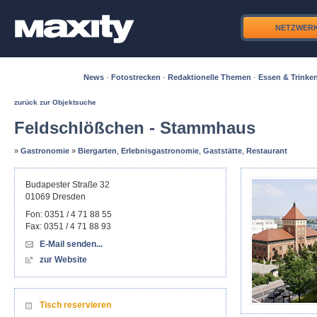
NETZWER
News
·
Fotostrecken
·
Redaktionelle Themen
·
Essen & Trinke
zurück zur Objektsuche
Feldschlößchen - Stammhaus
»
Gastronomie
»
Biergarten
,
Erlebnisgastronomie
,
Gaststätte
,
Restaurant
Budapester Straße 32
01069
Dresden
Fon:
0351 / 4 71 88 55
Fax:
0351 / 4 71 88 93
E-Mail senden...
zur Website
Tisch reservieren