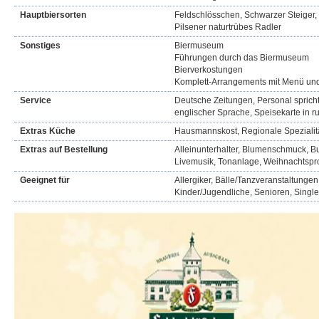
Hauptbiersorten
Feldschlösschen, Schwarzer Steiger, R
Pilsener naturtrübes Radler
Sonstiges
Biermuseum
Führungen durch das Biermuseum
Bierverkostungen
Komplett-Arrangements mit Menü u
Service
Deutsche Zeitungen, Personal spricht
englischer Sprache, Speisekarte in r
Extras Küche
Hausmannskost, Regionale Spezialit
Extras auf Bestellung
Alleinunterhalter, Blumenschmuck, Buf
Livemusik, Tonanlage, Weihnachtsp
Geeignet für
Allergiker, Bälle/Tanzveranstaltungen
Kinder/Jugendliche, Senioren, Singl