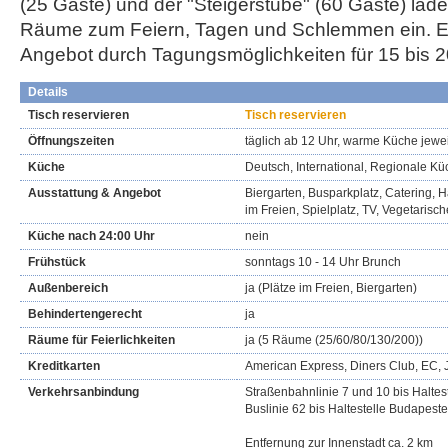
(25 Gäste) und der "Steigerstube" (60 Gäste) lad
Räume zum Feiern, Tagen und Schlemmen ein. Er
Angebot durch Tagungsmöglichkeiten für 15 bis 
Details
Tisch reservieren
Tisch reservieren
Öffnungszeiten
täglich ab 12 Uhr, warme Küche jewei
Küche
Deutsch, International, Regionale K
Ausstattung & Angebot
Biergarten, Busparkplatz, Catering, Ha
im Freien, Spielplatz, TV, Vegetarisc
Küche nach 24:00 Uhr
nein
Frühstück
sonntags 10 - 14 Uhr Brunch
Außenbereich
ja (Plätze im Freien, Biergarten)
Behindertengerecht
ja
Räume für Feierlichkeiten
ja (5 Räume (25/60/80/130/200))
Kreditkarten
American Express, Diners Club, EC, 
Verkehrsanbindung
Straßenbahnlinie 7 und 10 bis Haltes
Buslinie 62 bis Haltestelle Budapeste
Entfernung zur Innenstadt ca. 2 km