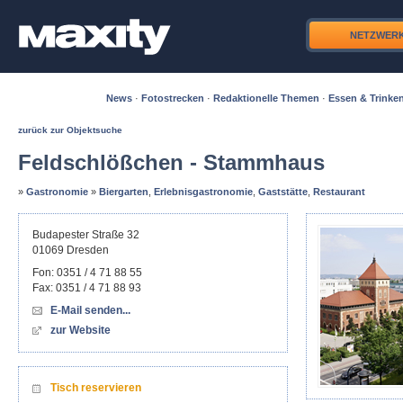
NETZWER
News
·
Fotostrecken
·
Redaktionelle Themen
·
Essen & Trinke
zurück zur Objektsuche
Feldschlößchen - Stammhaus
»
Gastronomie
»
Biergarten
,
Erlebnisgastronomie
,
Gaststätte
,
Restaurant
Budapester Straße 32
01069
Dresden
Fon:
0351 / 4 71 88 55
Fax:
0351 / 4 71 88 93
E-Mail senden...
zur Website
Tisch reservieren