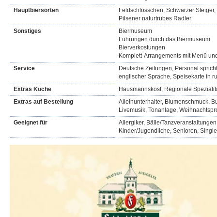
Hauptbiersorten
Feldschlösschen, Schwarzer Steiger, R
Pilsener naturtrübes Radler
Sonstiges
Biermuseum
Führungen durch das Biermuseum
Bierverkostungen
Komplett-Arrangements mit Menü u
Service
Deutsche Zeitungen, Personal spricht
englischer Sprache, Speisekarte in r
Extras Küche
Hausmannskost, Regionale Spezialit
Extras auf Bestellung
Alleinunterhalter, Blumenschmuck, Buf
Livemusik, Tonanlage, Weihnachtsp
Geeignet für
Allergiker, Bälle/Tanzveranstaltungen
Kinder/Jugendliche, Senioren, Singl