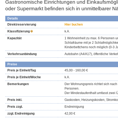
Gastronomische Einrichtungen und Einkaufsmögli
oder Supermarkt befinden sich in unmittelbarer N
Details
Direktreservierung
Hier buchen
Klassifizierung
k.A.
Kapazität
1 Wohneinheit zu max. 6 Personen u
Schlafräume mit je 2 Schlafmöglichkei
Kinderbettchens noch möglich (0-3 Ja
Verkehrsanbindung
Autobahn (A4/A17), öffentliche Verke
Preise
Preis je Einheit/Tag
45,00 - 160,00 €
Preis je Einheit/Woche
k.A.
Bemerkungen
Der Wohnungspreis richtet sich nach
Personen.
Der Mindestaufenthalt umfasst zwei
Preis inkl.
Gaskosten, Heizungskosten, Stromko
Preis zzgl.
Endreinigung
zzgl. Endreinigung
42,00 €