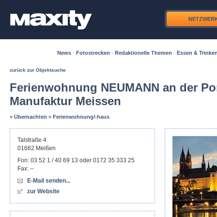
NETZWER
News
·
Fotostrecken
·
Redaktionelle Themen
·
Essen & Trinke
zurück zur Objektsuche
Ferienwohnung NEUMANN an der Por
Manufaktur Meissen
»
Übernachten
»
Ferienwohnung/-haus
Talstraße 4
01662
Meißen
Fon:
03 52 1 / 40 69 13 oder 0172 35 333 25
Fax:
--
E-Mail senden...
zur Website