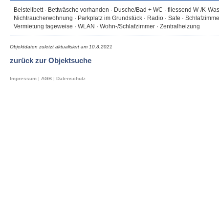
Beistellbett · Bettwäsche vorhanden · Dusche/Bad + WC · fliessend W-/K-Wass
Nichtraucherwohnung · Parkplatz im Grundstück · Radio · Safe · Schlafzimmer
Vermietung tageweise · WLAN · Wohn-/Schlafzimmer · Zentralheizung
Objektdaten zuletzt aktualisiert am
10.8.2021
zurück zur Objektsuche
Impressum
|
AGB
|
Datenschutz