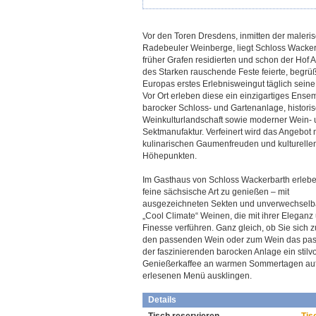
Vor den Toren Dresdens, inmitten der maleri
Radebeuler Weinberge, liegt Schloss Wacke
früher Grafen residierten und schon der Hof 
des Starken rauschende Feste feierte, begrüß
Europas erstes Erlebnisweingut täglich seine
Vor Ort erleben diese ein einzigartiges Ense
barocker Schloss- und Gartenanlage, histori
Weinkulturlandschaft sowie moderner Wein-
Sektmanufaktur. Verfeinert wird das Angebot 
kulinarischen Gaumenfreuden und kulturelle
Höhepunkten.
Im Gasthaus von Schloss Wackerbarth erlebe
feine sächsische Art zu genießen – mit
ausgezeichneten Sekten und unverwechselb
„Cool Climate“ Weinen, die mit ihrer Eleganz
Finesse verführen. Ganz gleich, ob Sie sich
den passenden Wein oder zum Wein das pas
der faszinierenden barocken Anlage ein stil
Genießerkaffee an warmen Sommertagen auf 
erlesenen Menü ausklingen.
Details