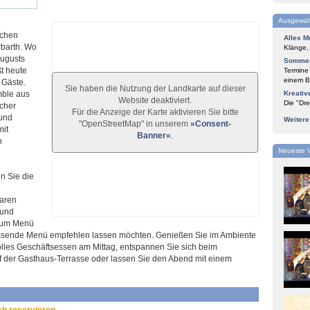
Ausgewäh
schen
Alles M
rbarth. Wo
Klänge,
Augusts
Sommer
t heute
Termine
einem Bl
 Gäste.
Sie haben die Nutzung der Landkarte auf dieser
mble aus
Kreativ
Website deaktiviert.
Die "Dre
scher
Für die Anzeige der Karte aktivieren Sie bitte
 und
Weiter
"OpenStreetMap" in unserem
»Consent-
mit
Banner«
.
n
Neueste 
n Sie die
aren
 und
 zum Menü
sende Menü empfehlen lassen möchten. Genießen Sie im Ambiente
volles Geschäftsessen am Mittag, entspannen Sie sich beim
der Gasthaus-Terrasse oder lassen Sie den Abend mit einem