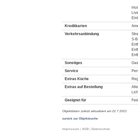
mus
Liv
Eintr
Kreditkarten
Ame
Verkehrsanbindung
Str
S-B
Ent
Ent
Ent
Sonstiges
Gas
Service
Per
Extras Küche
Reg
Extras auf Bestellung
All
Lic
Geeignet für
Fei
Objektdaten zuletzt aktualisiert am
22.7.2021
zurück zur Objektsuche
Impressum
|
AGB
|
Datenschutz