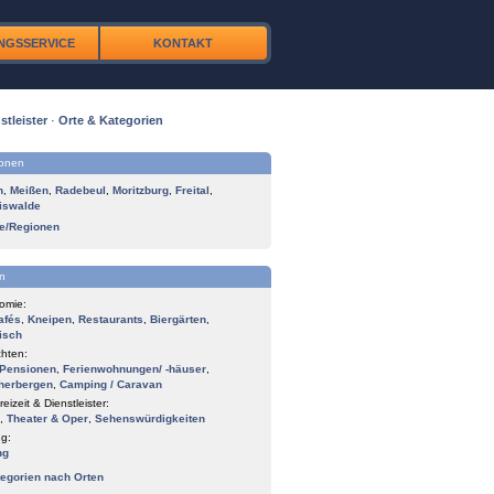
NGSSERVICE
KONTAKT
stleister
·
Orte & Kategorien
ionen
n
,
Meißen
,
Radebeul
,
Moritzburg
,
Freital
,
iswalde
te/Regionen
n
omie:
afés
,
Kneipen
,
Restaurants
,
Biergärten
,
isch
hten:
Pensionen
,
Ferienwohnungen/ -häuser
,
herbergen
,
Camping / Caravan
reizeit & Dienstleister:
,
Theater & Oper
,
Sehenswürdigkeiten
g:
ng
tegorien nach Orten