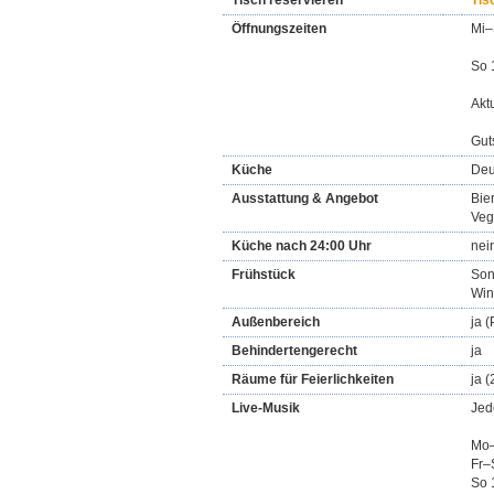
Tisch reservieren
Tis
Öffnungszeiten
Mi–
So 
Akt
Gut
Küche
Deu
Ausstattung & Angebot
Bie
Veg
Küche nach 24:00 Uhr
nei
Frühstück
Son
Win
Außenbereich
ja (
Behindertengerecht
ja
Räume für Feierlichkeiten
ja 
Live-Musik
Jed
Mo–
Fr–
So 