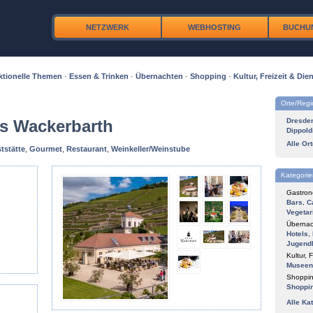
NETZWERK
WEBHOSTING
BUCHU
ktionelle Themen
·
Essen & Trinken
·
Übernachten
·
Shopping
·
Kultur, Freizeit & Dien
Orte/Reg
s Wackerbarth
Dresde
Dippold
Alle Or
tstätte
,
Gourmet
,
Restaurant
,
Weinkeller/Weinstube
Kategorie
Gastron
Bars
,
C
Vegetar
Übernac
Hotels
,
Jugend
Kultur, F
Museen
Shoppin
Shoppi
Alle Ka