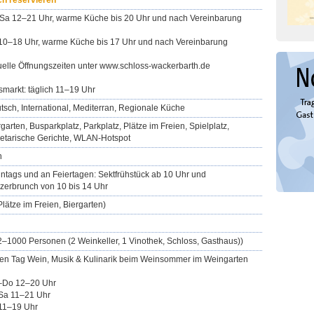
ch reservieren
Sa 12–21 Uhr, warme Küche bis 20 Uhr und nach Vereinbarung
10–18 Uhr, warme Küche bis 17 Uhr und nach Vereinbarung
uelle Öffnungszeiten unter www.schloss-wackerbarth.de
smarkt: täglich 11–19 Uhr
tsch, International, Mediterran, Regionale Küche
rgarten, Busparkplatz, Parkplatz, Plätze im Freien, Spielplatz,
etarische Gerichte, WLAN-Hotspot
n
ntags und an Feiertagen: Sektfrühstück ab 10 Uhr und
zerbrunch von 10 bis 14 Uhr
Plätze im Freien, Biergarten)
(2–1000 Personen (2 Weinkeller, 1 Vinothek, Schloss, Gasthaus))
en Tag Wein, Musik & Kulinarik beim Weinsommer im Weingarten
Do 12–20 Uhr
Sa 11–21 Uhr
11–19 Uhr