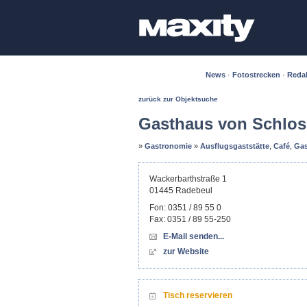
News
·
Fotostrecken
·
Reda
zurück zur Objektsuche
Gasthaus von Schlos
»
Gastronomie
»
Ausflugsgaststätte
,
Café
,
Gas
Wackerbarthstraße 1
01445
Radebeul
Fon:
0351 / 89 55 0
Fax:
0351 / 89 55-250
E-Mail senden...
zur Website
Tisch reservieren