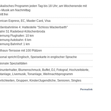
ikalisches Programm jeden Tag bis 18 Uhr; am Wochenende mit
e-Musik am Nachmittag
itt frei
rican Express, EC, Master Card, Visa
aßenbahnlinie 4: Haltestelle "Schloss Wackerbarth"
ahn S1 Radebeul-Kötschenbroda
fernung Flughafen: 10 km
fernung Autobahn: 6 km
fernung Bahnhof: 1 km
thaus-Terrasse mit 100 Plätzen
sonal spricht Englisch, Speisekarte in englischer Sprache
ionale Spezialitäten
einunterhalter, Blumenschmuck, Buffet, DJ, Fotograf, Hochzeitstorte,
htanlage, Livemusik, Tonanlage, Weihnachtsprogramm
erlichkeiten, Gruppen, Kinder/Jugendliche, Senioren, Singles
Permalink