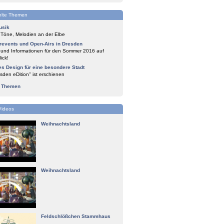
lte Themen
usik
 Töne, Melodien an der Elbe
events und Open-Airs in Dresden
 und Informationen für den Sommer 2016 auf
ick!
es Design für eine besondere Stadt
sden eDition" ist erschienen
e Themen
Videos
Weihnachtsland
Weihnachtsland
Feldschlößchen Stammhaus