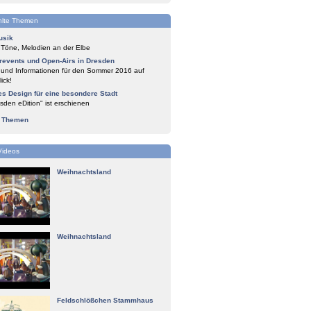
lte Themen
usik
 Töne, Melodien an der Elbe
events und Open-Airs in Dresden
 und Informationen für den Sommer 2016 auf
ick!
es Design für eine besondere Stadt
sden eDition" ist erschienen
e Themen
Videos
Weihnachtsland
Weihnachtsland
Feldschlößchen Stammhaus