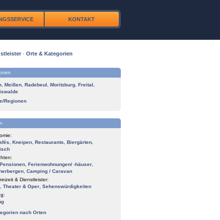
NGSSERVICE
KONTAKT
stleister
·
Orte & Kategorien
ionen
n
,
Meißen
,
Radebeul
,
Moritzburg
,
Freital
,
iswalde
te/Regionen
n
omie:
afés
,
Kneipen
,
Restaurants
,
Biergärten
,
isch
hten:
Pensionen
,
Ferienwohnungen/ -häuser
,
herbergen
,
Camping / Caravan
reizeit & Dienstleister:
,
Theater & Oper
,
Sehenswürdigkeiten
g:
ng
tegorien nach Orten