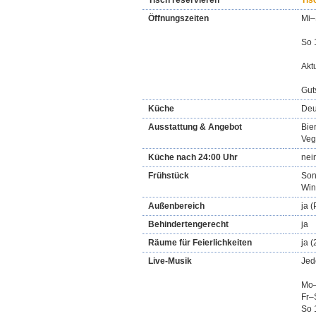
Tisch reservieren
Tis
Öffnungszeiten
Mi–
So 
Akt
Gut
Küche
Deu
Ausstattung & Angebot
Bie
Veg
Küche nach 24:00 Uhr
nei
Frühstück
Son
Win
Außenbereich
ja (
Behindertengerecht
ja
Räume für Feierlichkeiten
ja 
Live-Musik
Jed
Mo–
Fr–
So 