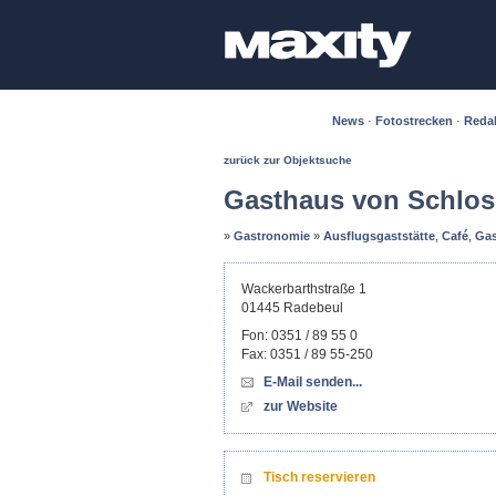
News
·
Fotostrecken
·
Reda
zurück zur Objektsuche
Gasthaus von Schlos
»
Gastronomie
»
Ausflugsgaststätte
,
Café
,
Gas
Wackerbarthstraße 1
01445
Radebeul
Fon:
0351 / 89 55 0
Fax:
0351 / 89 55-250
E-Mail senden...
zur Website
Tisch reservieren