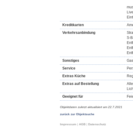
mus
Liv
Eintr
Kreditkarten
Ame
Verkehrsanbindung
Str
S-B
Ent
Ent
Ent
Sonstiges
Gas
Service
Per
Extras Küche
Reg
Extras auf Bestellung
All
Lic
Geeignet für
Fei
Objektdaten zuletzt aktualisiert am
22.7.2021
zurück zur Objektsuche
Impressum
|
AGB
|
Datenschutz