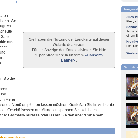
Ausgewäh
schen
Alles M
rbarth. Wo
Klänge,
Augusts
Sommer
t heute
Termine
einem Bl
 Gäste.
Sie haben die Nutzung der Landkarte auf dieser
mble aus
Kreativ
Website deaktiviert.
Die "Dre
scher
Für die Anzeige der Karte aktivieren Sie bitte
 und
Weiter
"OpenStreetMap" in unserem
»Consent-
mit
Banner«
.
n
Neueste 
n Sie die
aren
 und
 zum Menü
sende Menü empfehlen lassen möchten. Genießen Sie im Ambiente
volles Geschäftsessen am Mittag, entspannen Sie sich beim
der Gasthaus-Terrasse oder lassen Sie den Abend mit einem