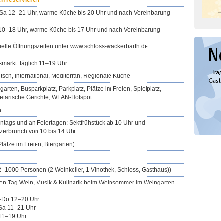
ch reservieren
Sa 12–21 Uhr, warme Küche bis 20 Uhr und nach Vereinbarung
10–18 Uhr, warme Küche bis 17 Uhr und nach Vereinbarung
uelle Öffnungszeiten unter www.schloss-wackerbarth.de
smarkt: täglich 11–19 Uhr
tsch, International, Mediterran, Regionale Küche
rgarten, Busparkplatz, Parkplatz, Plätze im Freien, Spielplatz,
etarische Gerichte, WLAN-Hotspot
n
ntags und an Feiertagen: Sektfrühstück ab 10 Uhr und
zerbrunch von 10 bis 14 Uhr
Plätze im Freien, Biergarten)
(2–1000 Personen (2 Weinkeller, 1 Vinothek, Schloss, Gasthaus))
en Tag Wein, Musik & Kulinarik beim Weinsommer im Weingarten
Do 12–20 Uhr
Sa 11–21 Uhr
11–19 Uhr