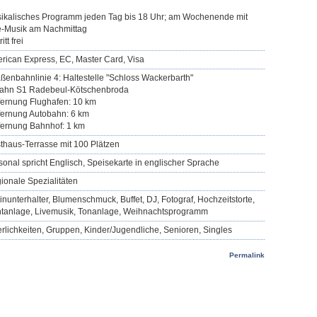
ikalisches Programm jeden Tag bis 18 Uhr; am Wochenende mit
e-Musik am Nachmittag
itt frei
rican Express, EC, Master Card, Visa
aßenbahnlinie 4: Haltestelle "Schloss Wackerbarth"
ahn S1 Radebeul-Kötschenbroda
fernung Flughafen: 10 km
fernung Autobahn: 6 km
fernung Bahnhof: 1 km
thaus-Terrasse mit 100 Plätzen
sonal spricht Englisch, Speisekarte in englischer Sprache
ionale Spezialitäten
einunterhalter, Blumenschmuck, Buffet, DJ, Fotograf, Hochzeitstorte,
htanlage, Livemusik, Tonanlage, Weihnachtsprogramm
erlichkeiten, Gruppen, Kinder/Jugendliche, Senioren, Singles
Permalink