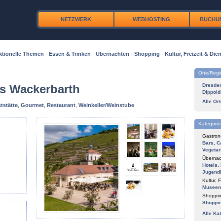
NETZWERK
WEBHOSTING
BUCHU
ktionelle Themen
·
Essen & Trinken
·
Übernachten
·
Shopping
·
Kultur, Freizeit & Dien
Orte/Reg
s Wackerbarth
Dresde
Dippold
Alle Or
tstätte
,
Gourmet
,
Restaurant
,
Weinkeller/Weinstube
Kategorie
Gastron
Bars
,
C
Vegetar
Übernac
Hotels
,
Jugend
Kultur, F
Museen
Shoppin
Shoppi
Alle Ka