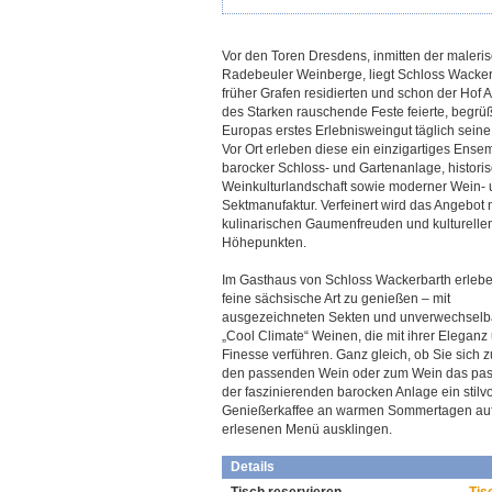
Vor den Toren Dresdens, inmitten der maleri
Radebeuler Weinberge, liegt Schloss Wacke
früher Grafen residierten und schon der Hof 
des Starken rauschende Feste feierte, begrüß
Europas erstes Erlebnisweingut täglich seine
Vor Ort erleben diese ein einzigartiges Ense
barocker Schloss- und Gartenanlage, histori
Weinkulturlandschaft sowie moderner Wein-
Sektmanufaktur. Verfeinert wird das Angebot 
kulinarischen Gaumenfreuden und kulturelle
Höhepunkten.
Im Gasthaus von Schloss Wackerbarth erlebe
feine sächsische Art zu genießen – mit
ausgezeichneten Sekten und unverwechselb
„Cool Climate“ Weinen, die mit ihrer Eleganz
Finesse verführen. Ganz gleich, ob Sie sich
den passenden Wein oder zum Wein das pas
der faszinierenden barocken Anlage ein stil
Genießerkaffee an warmen Sommertagen auf 
erlesenen Menü ausklingen.
Details