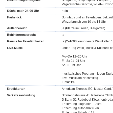
Ausstattung & Angebot
Biergarten, Busparkplatz, Parkplatz, P
Vegetarische Gerichte, WLAN-Hotspo
Küche nach 24:00 Uhr
nein
Frühstück
Sonntags und an Feiertagen: Sektfrü
Winzerbrunch von 10 bis 14 Uhr
Außenbereich
ja (Plätze im Freien, Biergarten)
Behindertengerecht
ja
Räume für Feierlichkeiten
ja (2–1000 Personen (2 Weinkeller, 1
Live-Musik
Jeden Tag Wein, Musik & Kulinarik 
Mo–Do 12–20 Uhr
Fr–Sa 11–21 Uhr
So 11–19 Uhr
musikalisches Programm jeden Tag 
Live-Musik am Nachmittag
Eintritt frei
Kreditkarten
American Express, EC, Master Card, 
Verkehrsanbindung
Straßenbahnlinie 4: Haltestelle "Sch
S-Bahn S1 Radebeul-Kötschenbroda
Entfernung Flughafen: 10 km
Entfernung Autobahn: 6 km
Entfernung Bahnhof: 1 km