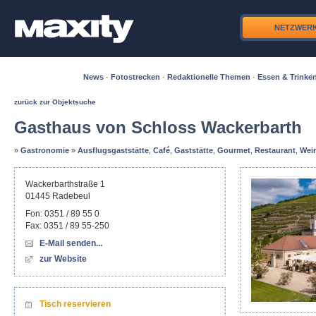
NETZWER
News
·
Fotostrecken
·
Redaktionelle Themen
·
Essen & Trinke
zurück zur Objektsuche
Gasthaus von Schloss Wackerbarth
»
Gastronomie
»
Ausflugsgaststätte
,
Café
,
Gaststätte
,
Gourmet
,
Restaurant
,
Wein
Wackerbarthstraße 1
01445
Radebeul
Fon:
0351 / 89 55 0
Fax:
0351 / 89 55-250
E-Mail senden...
zur Website
Tisch reservieren