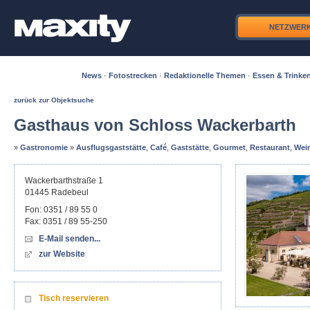
NETZWER
News
·
Fotostrecken
·
Redaktionelle Themen
·
Essen & Trinke
zurück zur Objektsuche
Gasthaus von Schloss Wackerbarth
»
Gastronomie
»
Ausflugsgaststätte
,
Café
,
Gaststätte
,
Gourmet
,
Restaurant
,
Wein
Wackerbarthstraße 1
01445
Radebeul
Fon:
0351 / 89 55 0
Fax:
0351 / 89 55-250
E-Mail senden...
zur Website
Tisch reservieren