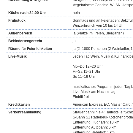
Ausstattung & Angebot
Biergarten, Busparkplatz, Parkplatz, P
Vegetarische Gerichte, WLAN-Hotspo
Küche nach 24:00 Uhr
nein
Frühstück
Sonntags und an Feiertagen: Sektfrü
Winzerbrunch von 10 bis 14 Uhr
Außenbereich
ja (Plätze im Freien, Biergarten)
Behindertengerecht
ja
Räume für Feierlichkeiten
ja (2–1000 Personen (2 Weinkeller, 1
Live-Musik
Jeden Tag Wein, Musik & Kulinarik 
Mo–Do 12–20 Uhr
Fr–Sa 11–21 Uhr
So 11–19 Uhr
musikalisches Programm jeden Tag 
Live-Musik am Nachmittag
Eintritt frei
Kreditkarten
American Express, EC, Master Card, 
Verkehrsanbindung
Straßenbahnlinie 4: Haltestelle "Sch
S-Bahn S1 Radebeul-Kötschenbroda
Entfernung Flughafen: 10 km
Entfernung Autobahn: 6 km
Entfernung Bahnhof: 1 km