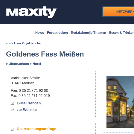
NETZWER
News
·
Fotostrecken
·
Redaktionelle Themen
·
Essen & Trinke
zurück zur Objektsuche
Goldenes Fass Meißen
»
Übernachten
»
Hotel
Vorbrücker Straße 1
01662
Meißen
Fon:
0 35 21 / 71 92 00
Fax:
0 35 21 / 71 92 019
E-Mail senden...
zur Website
Übernachtungsanfrage