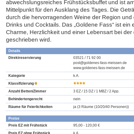
abwechslungsreiches Frühstücksbuffet und ist a
Mittelpunkt für den Ausklang des Tages. Die Getr
durch die hervorragenden Weine der Region und 
Drinks und Cocktails. Das „Goldene Fass“ ist ein e
Charme, Herzlichkeit und einer Lebensart bei d
geschrieben wird.
Details
Direktreservierung
03521 / 71 92 00
post@goldenes-fass-meissen.de
www.goldenes-fass-meissen.de
Kategorie
k.A.
Klassifizierung
Anzahl Betten/Zimmer
3 EZ /
15 DZ /
1 MBZ /
2 App.
Behindertengerecht
nein
Räume für Feierlichkeiten
ja (3 Räume (10/20/40 Personen))
Preise
Preis EZ mit Frühstück
95,00 - 120,00 €
Preis EZ ohne Frühstück
k.A.