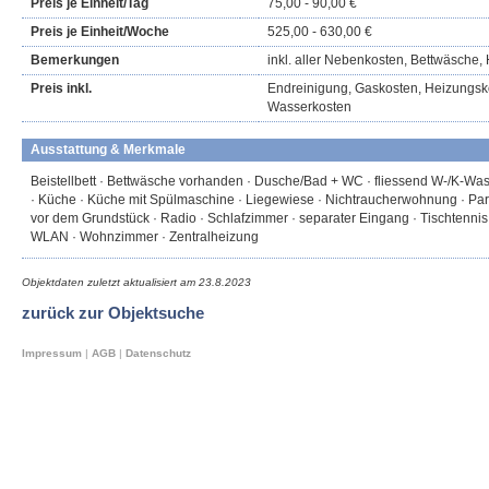
Preis je Einheit/Tag
75,00 - 90,00 €
Preis je Einheit/Woche
525,00 - 630,00 €
Bemerkungen
inkl. aller Nebenkosten, Bettwäsche,
Preis inkl.
Endreinigung, Gaskosten, Heizungsk
Wasserkosten
Ausstattung & Merkmale
Beistellbett · Bettwäsche vorhanden · Dusche/Bad + WC · fliessend W-/K-Wasser
· Küche · Küche mit Spülmaschine · Liegewiese · Nichtraucherwohnung · Park
vor dem Grundstück · Radio · Schlafzimmer · separater Eingang · Tischtennis
WLAN · Wohnzimmer · Zentralheizung
Objektdaten zuletzt aktualisiert am
23.8.2023
zurück zur Objektsuche
Impressum
|
AGB
|
Datenschutz