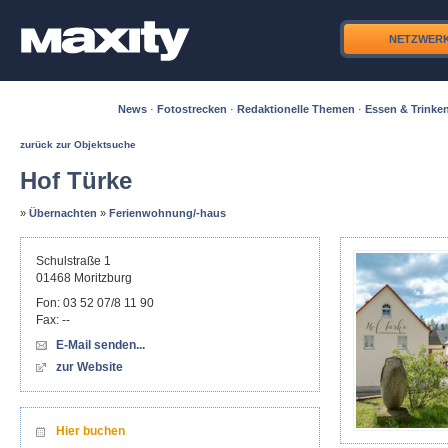
NETZWER
News
·
Fotostrecken
·
Redaktionelle Themen
·
Essen & Trinke
zurück zur Objektsuche
Hof Türke
»
Übernachten
»
Ferienwohnung/-haus
Schulstraße 1
01468
Moritzburg
Fon:
03 52 07/8 11 90
Fax:
--
E-Mail senden...
zur Website
Hier buchen