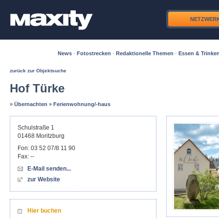
NETZWER
News
·
Fotostrecken
·
Redaktionelle Themen
·
Essen & Trinke
zurück zur Objektsuche
Hof Türke
»
Übernachten
»
Ferienwohnung/-haus
Schulstraße 1
01468
Moritzburg
Fon:
03 52 07/8 11 90
Fax:
--
E-Mail senden...
zur Website
Hier buchen