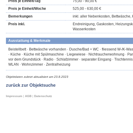
Preis je Einheit/Tag
75,00 - 90,00 €
Preis je Einheit/Woche
525,00 - 630,00 €
Bemerkungen
inkl. aller Nebenkosten, Bettwäsche,
Preis inkl.
Endreinigung, Gaskosten, Heizungsk
Wasserkosten
Ausstattung & Merkmale
Beistellbett · Bettwäsche vorhanden · Dusche/Bad + WC · fliessend W-/K-Wasser
· Küche · Küche mit Spülmaschine · Liegewiese · Nichtraucherwohnung · Park
vor dem Grundstück · Radio · Schlafzimmer · separater Eingang · Tischtennis
WLAN · Wohnzimmer · Zentralheizung
Objektdaten zuletzt aktualisiert am
23.8.2023
zurück zur Objektsuche
Impressum
|
AGB
|
Datenschutz