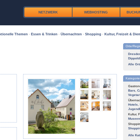
NETZWERK
WEBHOSTING
BUCHU
ktionelle Themen
·
Essen & Trinken
·
Übernachten
·
Shopping
·
Kultur, Freizeit & Dien
Orte/Reg
Dresde
Dippold
Alle Or
Kategorie
Gastron
Bars
,
C
Vegetar
Übernac
Hotels
,
Jugend
Kultur, F
Museen
Shoppin
Shoppi
Alle Ka