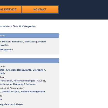
NGSSERVICE
KONTAKT
stleister
·
Orte & Kategorien
ionen
n
,
Meißen
,
Radebeul
,
Moritzburg
,
Freital
,
iswalde
te/Regionen
n
omie:
afés
,
Kneipen
,
Restaurants
,
Biergärten
,
isch
hten:
Pensionen
,
Ferienwohnungen/ -häuser
,
herbergen
,
Camping / Caravan
reizeit & Dienstleister:
,
Theater & Oper
,
Sehenswürdigkeiten
g:
ng
tegorien nach Orten