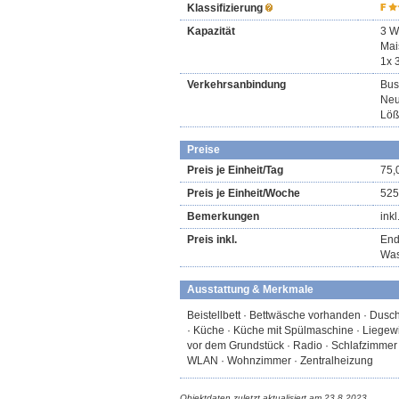
Klassifizierung
Kapazität
3 W
Mai
1x 
Verkehrsanbindung
Bus
Neu
Löß
Preise
Preis je Einheit/Tag
75,
Preis je Einheit/Woche
525
Bemerkungen
ink
Preis inkl.
End
Was
Ausstattung & Merkmale
Beistellbett · Bettwäsche vorhanden · Dusch
· Küche · Küche mit Spülmaschine · Liegewi
vor dem Grundstück · Radio · Schlafzimmer 
WLAN · Wohnzimmer · Zentralheizung
Objektdaten zuletzt aktualisiert am
23.8.2023