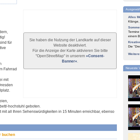
Ausgewäh
Alles M
Klänge,
Sommer
dern,
Termine
einem Bl
ig!
Sie haben die Nutzung der Landkarte auf dieser
ind für
Kreativ
Website deaktiviert.
Die "Dre
tive
Für die Anzeige der Karte aktivieren Sie bitte
Weiter
"OpenStreetMap" in unserem
»Consent-
Banner«
.
n
Neueste 
em Fahrrad
i mit
 Dresden
platz.
eien,
bett/-hochstuhl geboten.
 mit all Ihren Sehenswürdigkeiten in 15 Minuten erreichbar, ebenso
r buchen