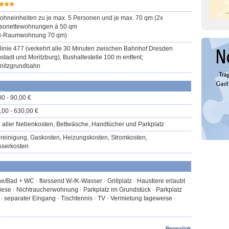
ohneinheiten zu je max. 5 Personen und je max. 70 qm (2x
sonettewohnungen á 50 qm
3-Raumwohnung 70 qm)
linie 477 (verkehrt alle 30 Minuten zwischen Bahnhof Dresden
stadt und Moritzburg), Bushaltestelle 100 m entfent;
nitzgrundbahn
00 - 90,00 €
,00 - 630,00 €
l. aller Nebenkosten, Bettwäsche, Handtücher und Parkplatz
reinigung, Gaskosten, Heizungskosten, Stromkosten,
serkosten
e/Bad + WC · fliessend W-/K-Wasser · Grillplatz · Haustiere erlaubt
ese · Nichtraucherwohnung · Parkplatz im Grundstück · Parkplatz
· separater Eingang · Tischtennis · TV · Vermietung tageweise ·
Permalink