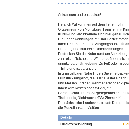
Ankommen und entdecken!
Herzlich Willkommen auf dem Ferienhof im
Ortszentrum von Moritzburg: Familien mit Kin
Kultur- und Naturfreunde sind hier genau richt
Die Ferienwohnungen**** und Gästezimmer s
Ihren Urlaub der ideale Ausgangspunkt für ak
Erholung und kulturelle Unternehmungen.
Entdecken Sie die Natur rund um Moritzburg,
zahlreiche Teiche und Wälder befinden sich i
unmittelbarer Umgebung. Zu Fuß oder mit d
– Erholung ist garantiert.
In unmittelbarer Nähe finden Sie eine Bäckere
Frühstücksangebot, die Bushaltestelle nach
und Meißen und den Mehrgenerationen-Spiel
Ihnen wird kostenloses WLAN, ein
Gemeinschaftsraum, Sitzgelegenheiten im Fr
Tischtennis, NichtraucherFW/-Zimmer, Kinder
Die sächsische Landeshauptstadt Dresden ist
die Porzellanstadt Meißen.
Details
Direktreservierung
Hie