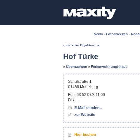
News
·
Fotostrecken
·
Reda
zurück zur Objektsuche
Hof Türke
»
Übernachten
»
Ferienwohnung/-haus
Schulstraße 1
01468
Moritzburg
Fon:
03 52 07/8 11 90
Fax:
--
E-Mail senden...
zur Website
Hier buchen