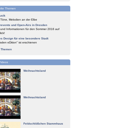
lte Themen
usik
 Töne, Melodien an der Elbe
events und Open-Airs in Dresden
 und Informationen für den Sommer 2016 auf
ick!
es Design für eine besondere Stadt
sden eDition" ist erschienen
e Themen
Videos
Weihnachtsland
Weihnachtsland
Feldschlößchen Stammhaus