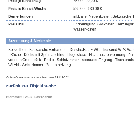
Preis je Einheit/Tag
75,00 - 90,00 €
Preis je Einheit/Woche
525,00 - 630,00 €
Bemerkungen
inkl. aller Nebenkosten, Bettwäsche,
Preis inkl.
Endreinigung, Gaskosten, Heizungsk
Wasserkosten
Ausstattung & Merkmale
Beistellbett · Bettwäsche vorhanden · Dusche/Bad + WC · fliessend W-/K-Wasser
· Küche · Küche mit Spülmaschine · Liegewiese · Nichtraucherwohnung · Park
vor dem Grundstück · Radio · Schlafzimmer · separater Eingang · Tischtennis
WLAN · Wohnzimmer · Zentralheizung
Objektdaten zuletzt aktualisiert am
23.8.2023
zurück zur Objektsuche
Impressum
|
AGB
|
Datenschutz