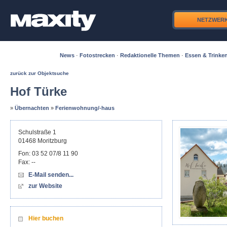
NETZWER
News
·
Fotostrecken
·
Redaktionelle Themen
·
Essen & Trinke
zurück zur Objektsuche
Hof Türke
»
Übernachten
»
Ferienwohnung/-haus
Schulstraße 1
01468
Moritzburg
Fon:
03 52 07/8 11 90
Fax:
--
E-Mail senden...
zur Website
Hier buchen