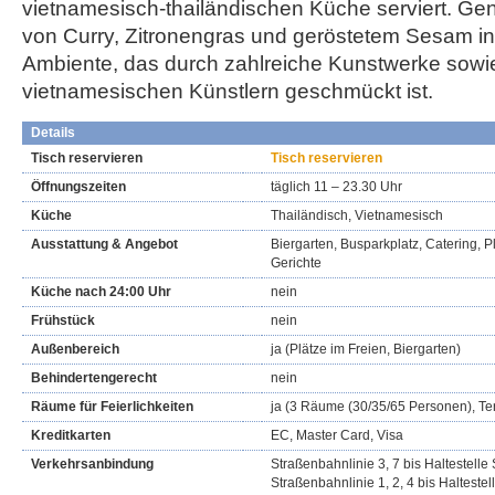
vietnamesisch-thailändischen Küche serviert. Ge
von Curry, Zitronengras und geröstetem Sesam in
Ambiente, das durch zahlreiche Kunstwerke sow
vietnamesischen Künstlern geschmückt ist.
Details
Tisch reservieren
Tisch reservieren
Öffnungszeiten
täglich 11 – 23.30 Uhr
Küche
Thailändisch, Vietnamesisch
Ausstattung & Angebot
Biergarten, Busparkplatz, Catering, P
Gerichte
Küche nach 24:00 Uhr
nein
Frühstück
nein
Außenbereich
ja (Plätze im Freien, Biergarten)
Behindertengerecht
nein
Räume für Feierlichkeiten
ja (3 Räume (30/35/65 Personen), Te
Kreditkarten
EC, Master Card, Visa
Verkehrsanbindung
Straßenbahnlinie 3, 7 bis Haltestell
Straßenbahnlinie 1, 2, 4 bis Haltestel