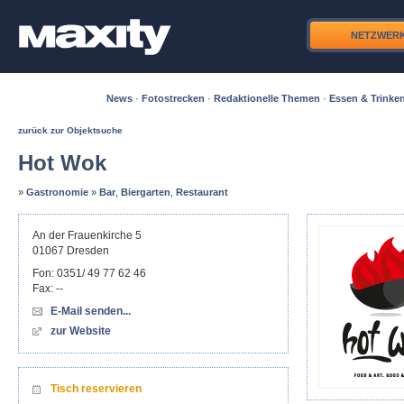
NETZWER
News
·
Fotostrecken
·
Redaktionelle Themen
·
Essen & Trinke
zurück zur Objektsuche
Hot Wok
»
Gastronomie
»
Bar
,
Biergarten
,
Restaurant
An der Frauenkirche 5
01067
Dresden
Fon:
0351/ 49 77 62 46
Fax:
--
E-Mail senden...
zur Website
Tisch reservieren