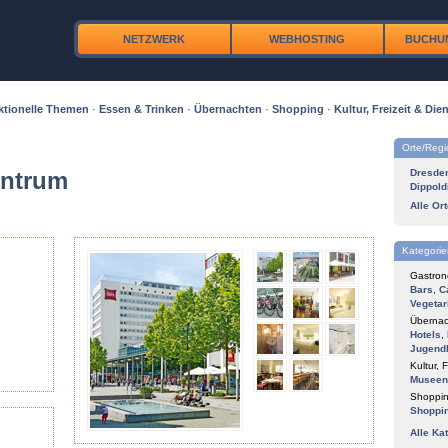
NETZWERK
WEBHOSTING
BUCHU
ktionelle Themen
·
Essen & Trinken
·
Übernachten
·
Shopping
·
Kultur, Freizeit & Dien
Orte/Reg
entrum
Dresde
Dippold
Alle Or
Kategorie
Gastron
Bars
,
C
Vegetar
Übernac
Hotels
,
Jugend
Kultur, F
Museen
Shoppin
Shoppi
Alle Ka