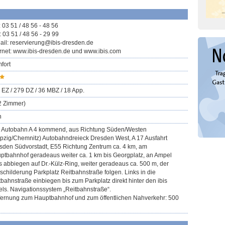
: 03 51 / 48 56 - 48 56
: 03 51 / 48 56 - 29 99
ail: reservierung@ibis-dresden.de
ernet: www.ibis-dresden.de und www.ibis.com
fort
 EZ /
279 DZ /
36 MBZ /
18 App.
(2 Zimmer)
n
 Autobahn A 4 kommend, aus Richtung Süden/Westen
ipzig/Chemnitz) Autobahndreieck Dresden West, A 17 Ausfahrt
sden Südvorstadt, E55 Richtung Zentrum ca. 4 km, am
ptbahnhof geradeaus weiter ca. 1 km bis Georgplatz, an Ampel
ks abbiegen auf Dr.-Külz-Ring, weiter geradeaus ca. 500 m, der
schilderung Parkplatz Reitbahnstraße folgen. Links in die
tbahnstraße einbiegen bis zum Parkplatz direkt hinter den ibis
els. Navigationssystem „Reitbahnstraße“.
fernung zum Hauptbahnhof und zum öffentlichen Nahverkehr: 500