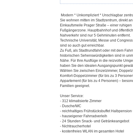
Modern * Unkompliziert * Unschlagbar zentr
Sie wohnen mitten im Stadtzentrum, direkt an
Einkaufsmeile Prager Straße – einer ruhigen
Fußgängerzone. Hauptbahnhof und öffentlic
Nahverkehr sind nur 5 Gehminuten entfernt.
Technische Universität, Messe und Congress
sind so auch gut erreichbar.
Zu Fuß, als Stadtrundfahrt oder mit dem Fahrr
historischen Sehenswürdigkeiten sind in unmi
Nähe. Für Ihre Ausflüge in die reizvolle Um
haben Sie den idealen Ausgangspunkt gewäh
Wählen Sie zwischen Einzelzimmer, Doppelz
Komfort-Doppelzimmer (für bis zu 3 Personen
Appartement (für bis zu 4 Personen) – besond
Familien geeignet.
Unser Service:
- 312 klimatisierte Zimmer
- Dusche/WC
- reichhaltiges Frühstücksbuffet Halbpensio
- hauseigener Fahrradverleih
- 24 Stunden Snack- und Getränkeangebot
- Nichtraucherhotel
- kostenfreies WLAN im gesamten Hotel