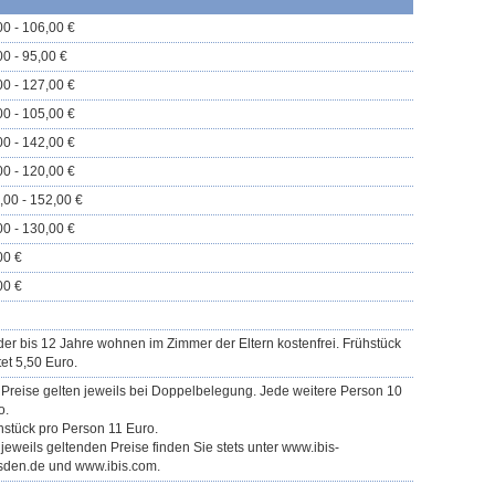
00 - 106,00 €
00 - 95,00 €
00 - 127,00 €
00 - 105,00 €
00 - 142,00 €
00 - 120,00 €
,00 - 152,00 €
00 - 130,00 €
00 €
00 €
der bis 12 Jahre wohnen im Zimmer der Eltern kostenfrei. Frühstück
tet 5,50 Euro.
 Preise gelten jeweils bei Doppelbelegung. Jede weitere Person 10
o.
hstück pro Person 11 Euro.
 jeweils geltenden Preise finden Sie stets unter www.ibis-
sden.de und www.ibis.com.