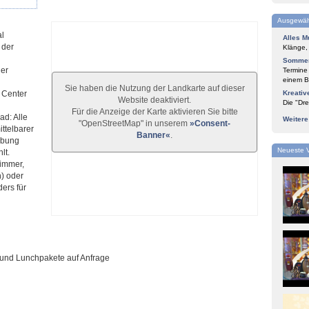
Ausgewäh
al
Alles M
 der
Klänge,
Sommer
her
Termine
einem Bl
Sie haben die Nutzung der Landkarte auf dieser
 Center
Kreativ
Website deaktiviert.
Die "Dre
Für die Anzeige der Karte aktivieren Sie bitte
ad: Alle
Weiter
"OpenStreetMap" in unserem
»Consent-
ttelbarer
Banner«
.
gebung
Neueste 
lt.
immer,
) oder
ers für
n und Lunchpakete auf Anfrage