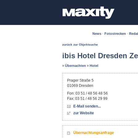
News
·
Fotostrecken
·
Reda
zurück zur Objektsuche
ibis Hotel Dresden Z
»
Übernachten
»
Hotel
Prager Straße 5
01069
Dresden
Fon:
03 51 / 48 56 48 56
Fax:
03 51 / 48 56 29 99
E-Mail senden...
zur Website
Übernachtungsanfrage