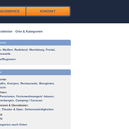
NGSSERVICE
KONTAKT
stleister
·
Orte & Kategorien
ionen
n
,
Meißen
,
Radebeul
,
Moritzburg
,
Freital
,
iswalde
te/Regionen
n
omie:
afés
,
Kneipen
,
Restaurants
,
Biergärten
,
isch
hten:
Pensionen
,
Ferienwohnungen/ -häuser
,
herbergen
,
Camping / Caravan
reizeit & Dienstleister:
,
Theater & Oper
,
Sehenswürdigkeiten
g:
ng
tegorien nach Orten