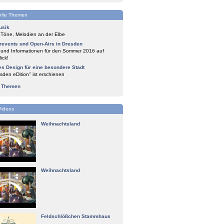
lte Themen
usik
 Töne, Melodien an der Elbe
events und Open-Airs in Dresden
 und Informationen für den Sommer 2016 auf
ick!
es Design für eine besondere Stadt
sden eDition" ist erschienen
e Themen
Videos
Weihnachtsland
Weihnachtsland
Feldschlößchen Stammhaus