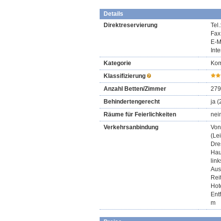
Details
Direktreservierung
Tel.
Fax
E-M
Int
Kategorie
Kom
Klassifizierung
Anzahl Betten/Zimmer
279
Behindertengerecht
ja 
Räume für Feierlichkeiten
nei
Verkehrsanbindung
Von
(Le
Dre
Hau
lin
Aus
Rei
Hot
Ent
m