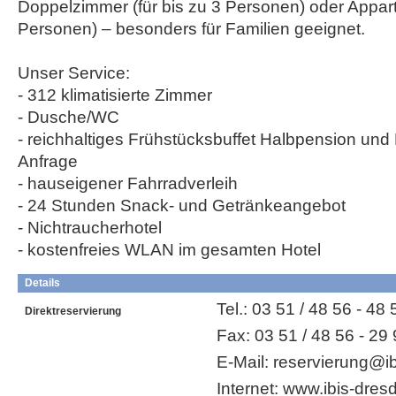
Doppelzimmer (für bis zu 3 Personen) oder Appart
Personen) – besonders für Familien geeignet.
Unser Service:
- 312 klimatisierte Zimmer
- Dusche/WC
- reichhaltiges Frühstücksbuffet Halbpension un
Anfrage
- hauseigener Fahrradverleih
- 24 Stunden Snack- und Getränkeangebot
- Nichtraucherhotel
- kostenfreies WLAN im gesamten Hotel
Details
Tel.: 03 51 / 48 56 - 48 
Direktreservierung
Fax: 03 51 / 48 56 - 29
E-Mail: reservierung@i
Internet: www.ibis-dre