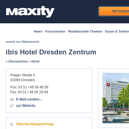
NETZWER
News
·
Fotostrecken
·
Redaktionelle Themen
·
Essen & Trinke
zurück zur Objektsuche
ibis Hotel Dresden Zentrum
»
Übernachten
»
Hotel
Prager Straße 5
01069
Dresden
Fon:
03 51 / 48 56 48 56
Fax:
03 51 / 48 56 29 99
E-Mail senden...
zur Website
Übernachtungsanfrage