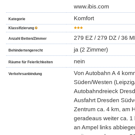
www.ibis.com
Komfort
Kategorie
Klassifizierung
279 EZ /
279 DZ /
36 M
Anzahl Betten/Zimmer
ja (2 Zimmer)
Behindertengerecht
nein
Räume für Feierlichkeiten
Von Autobahn A 4 kom
Verkehrsanbindung
Süden/Westen (Leipzig
Autobahndreieck Dresd
Ausfahrt Dresden Südvo
Zentrum ca. 4 km, am 
geradeaus weiter ca. 1
an Ampel links abbiegen