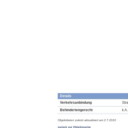
Details
Verkehrsanbindung
Str
Behindertengerecht
k.A.
Objektdaten zuletzt aktualisiert am
2.7.2010
zurück zur Objektsuche