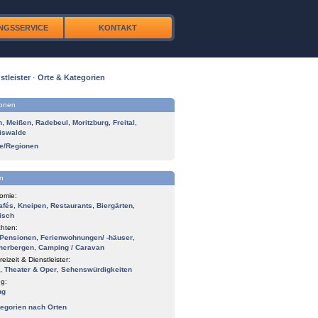
NGSSERVICE
KONTAKT
stleister
·
Orte & Kategorien
ionen
n
,
Meißen
,
Radebeul
,
Moritzburg
,
Freital
,
iswalde
te/Regionen
n
omie:
afés
,
Kneipen
,
Restaurants
,
Biergärten
,
isch
hten:
Pensionen
,
Ferienwohnungen/ -häuser
,
herbergen
,
Camping / Caravan
reizeit & Dienstleister:
,
Theater & Oper
,
Sehenswürdigkeiten
g:
ng
tegorien nach Orten