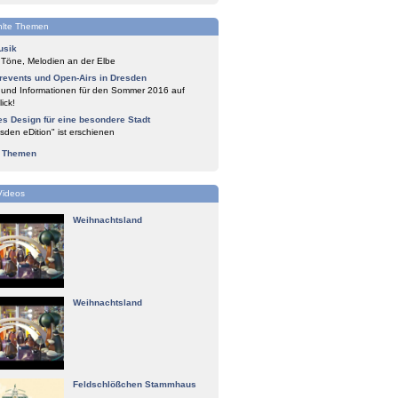
lte Themen
usik
 Töne, Melodien an der Elbe
events und Open-Airs in Dresden
 und Informationen für den Sommer 2016 auf
ick!
es Design für eine besondere Stadt
sden eDition" ist erschienen
e Themen
Videos
Weihnachtsland
Weihnachtsland
Feldschlößchen Stammhaus