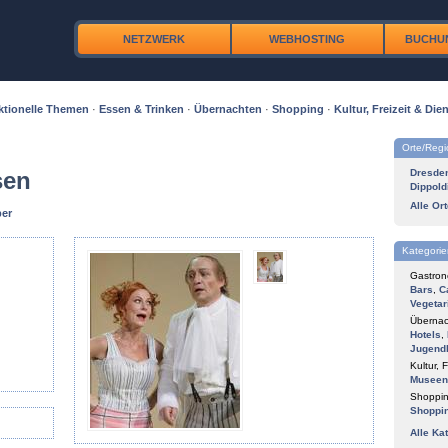
NETZWERK
WEBHOSTING
BUCHU
ktionelle Themen
·
Essen & Trinken
·
Übernachten
·
Shopping
·
Kultur, Freizeit & Dien
Orte/Reg
sen
Dresde
Dippold
Alle Or
per
Kategorie
Gastron
Bars
,
C
Vegetar
Übernac
Hotels
,
Jugend
Kultur, F
Museen
Shoppin
Shoppi
Alle Ka