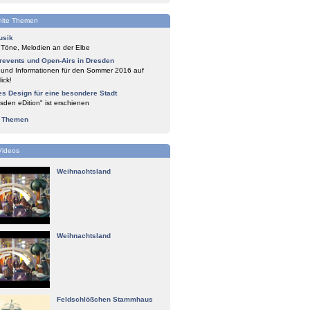
lte Themen
usik
 Töne, Melodien an der Elbe
events und Open-Airs in Dresden
 und Informationen für den Sommer 2016 auf
ick!
es Design für eine besondere Stadt
sden eDition" ist erschienen
e Themen
Videos
Weihnachtsland
Weihnachtsland
Feldschlößchen Stammhaus