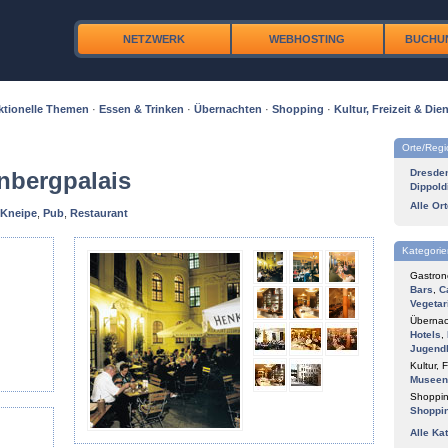
NETZWERK
WEBHOSTING
BUCHU
ktionelle Themen
·
Essen & Trinken
·
Übernachten
·
Shopping
·
Kultur, Freizeit & Dien
Orte/Reg
nbergpalais
Dresde
Dippold
Alle Or
Kneipe
,
Pub
,
Restaurant
Kategorie
Gastron
Bars
,
C
Vegetar
Übernac
Hotels
,
Jugend
Kultur, F
Museen
Shoppin
Shoppi
Alle Ka