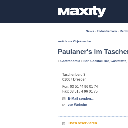
News
·
Fotostrecken
·
Reda
zurück zur Objektsuche
Paulaner's im Tasche
»
Gastronomie
»
Bar
,
Cocktail-Bar
,
Gaststätte
,
Taschenberg 3
01067
Dresden
Fon:
03 51 / 4 96 01 74
Fax:
03 51 / 4 96 01 75
E-Mail senden...
zur Website
Tisch reservieren