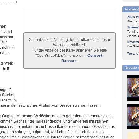
Ausgewäh
Alles M
Klänge,
ünen
Sommer
uckt ist
Termine
einem Bl
muss nur
Sie haben die Nutzung der Landkarte auf dieser
 zur
Kreativ
Website deaktiviert.
Die "Dre
 sich mit
Für die Anzeige der Karte aktivieren Sie bitte
ruhe.
Weiter
"OpenStreetMap" in unserem
»Consent-
Banner«
.
sterwerk
Neueste 
trifft
begrüßt
mütlicher
laner’s im
esse in der historischen Altstadt von Dresden werden lassen.
e Original Münchner Weißwürsten oder gebratenem Leberkäse gibt
zu kommen wechselnde Tagesangebote, unter anderem mit frischen
erisch ist die umfangreiche Dessertkarte. In dem urigen Gewölbe des
segruppen sehr gut geeignet ist, wird ebenfalls naturbelassenes
ler Ort für Feierlichkeiten! Munterer Betrieb herrscht tagsüber auch