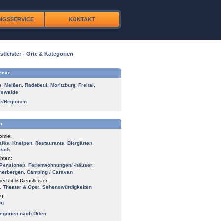
NGSSERVICE
KONTAKT
stleister
·
Orte & Kategorien
ionen
n
,
Meißen
,
Radebeul
,
Moritzburg
,
Freital
,
iswalde
te/Regionen
n
omie:
afés
,
Kneipen
,
Restaurants
,
Biergärten
,
isch
hten:
Pensionen
,
Ferienwohnungen/ -häuser
,
herbergen
,
Camping / Caravan
reizeit & Dienstleister:
,
Theater & Oper
,
Sehenswürdigkeiten
g:
ng
tegorien nach Orten