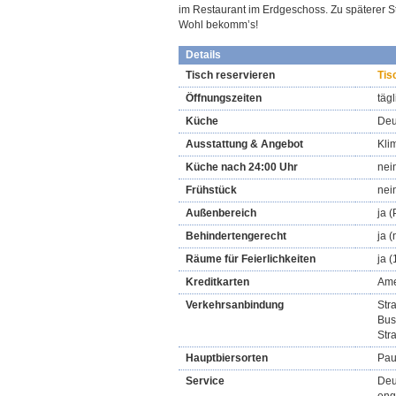
im Restaurant im Erdgeschoss. Zu späterer St
Wohl bekomm’s!
Details
Tisch reservieren
Tis
Öffnungszeiten
tägl
Küche
Deu
Ausstattung & Angebot
Kli
Küche nach 24:00 Uhr
nei
Frühstück
nei
Außenbereich
ja (
Behindertengerecht
ja 
Räume für Feierlichkeiten
ja 
Kreditkarten
Ame
Verkehrsanbindung
Stra
Bus
Str
Hauptbiersorten
Pau
Service
Deu