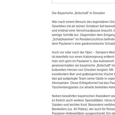
Die Bayerische „Botschaft“ in Dresden
Wer nach einem Besuch des legendären Gr
Gewölbes mit all seinen Schätzen tief beeindr
und erstmal eine Verschnaufpause braucht, 
wenige Schritte tun. Gegenüber dem Eingang
„Schatzkammer“ im Residenzschloss befindet
dem Paulaner’s eine gastronomische Schatzt
Auch vor oder nach der Oper – Sempers Mei
ist ebenfalls nur einen Katzensprung entfernt – 
man sich gern im Paulaner’s, das kulinarisch
gewissermaßen als bayerische „Botschaft“ im
kulturellen Herzen von Dresden fungiert. Mit
exzellentem Bier und gutbürgerlicher Küche 
das gut aufgelegte Team seine Gäste in urge
Atmosphäre. Diese Erfolgsformel hat das Pau
Taschenbergpalais zur allseits beliebten Adr
Neben bewährten bayerischen Klassikern wi
es freilich auch weitere Spezialitäten. Hin
Salaten und leichter Kost. Besonders verführ
Bierkellers (ca. 40 Plätze), der auch für Rei
Paulaner-Hefeweißbier ausgeschenkt. Ein idea