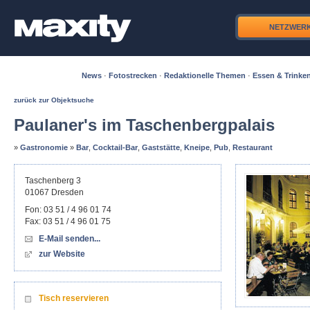
NETZWER
News
·
Fotostrecken
·
Redaktionelle Themen
·
Essen & Trinke
zurück zur Objektsuche
Paulaner's im Taschenbergpalais
»
Gastronomie
»
Bar
,
Cocktail-Bar
,
Gaststätte
,
Kneipe
,
Pub
,
Restaurant
Taschenberg 3
01067
Dresden
Fon:
03 51 / 4 96 01 74
Fax:
03 51 / 4 96 01 75
E-Mail senden...
zur Website
Tisch reservieren