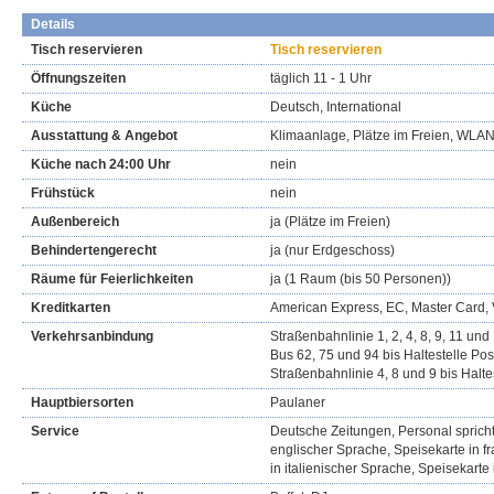
Details
Tisch reservieren
Tisch reservieren
Öffnungszeiten
täglich 11 - 1 Uhr
Küche
Deutsch, International
Ausstattung & Angebot
Klimaanlage, Plätze im Freien, WLA
Küche nach 24:00 Uhr
nein
Frühstück
nein
Außenbereich
ja (Plätze im Freien)
Behindertengerecht
ja (nur Erdgeschoss)
Räume für Feierlichkeiten
ja (1 Raum (bis 50 Personen))
Kreditkarten
American Express, EC, Master Card, 
Verkehrsanbindung
Straßenbahnlinie 1, 2, 4, 8, 9, 11 und
Bus 62, 75 und 94 bis Haltestelle Pos
Straßenbahnlinie 4, 8 und 9 bis Halte
Hauptbiersorten
Paulaner
Service
Deutsche Zeitungen, Personal spricht
englischer Sprache, Speisekarte in f
in italienischer Sprache, Speisekarte