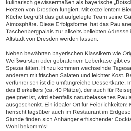
kulinarisch gewissermaßen als bayerische „Botscha
Herzen von Dresden fungiert. Mit exzellentem Bie
Küche begrüßt das gut aufgelegte Team seine Gäs
Atmosphäre. Diese Erfolgsformel hat das Paulane
Taschenbergpalais zur allseits beliebten Adresse i
Altstadt von Dresden werden lassen.
Neben bewährten bayerischen Klassikern wie Ori
Weißwürsten oder gebratenem Leberkäse gibt es f
Spezialitäten. Hinzu kommen wechselnde Tagesa
anderem mit frischen Salaten und leichter Kost. 
verführerisch ist die umfangreiche Dessertkarte.
des Bierkellers (ca. 40 Plätze), der auch für Reis
geeignet ist, wird ebenfalls naturbelassenes Pau
ausgeschenkt. Ein idealer Ort für Feierlichkeiten!
herrscht tagsüber auch im Restaurant im Erdgesc
Stunde finden sich Anhänger erfrischender Cocktai
Wohl bekomm’s!