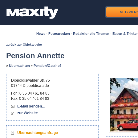
NETZWER
News
·
Fotostrecken
·
Redaktionelle Themen
·
Essen & Trinke
zurück zur Objektsuche
Pension Annette
»
Übernachten
»
Pension/Gasthof
Dippoldiswalder Str. 75
01744
Dippoldiswalde
Fon:
0 35 04 / 61 84 83
Fax:
0 35 04 / 61 84 83
E-Mail senden...
zur Website
Übernachtungsanfrage