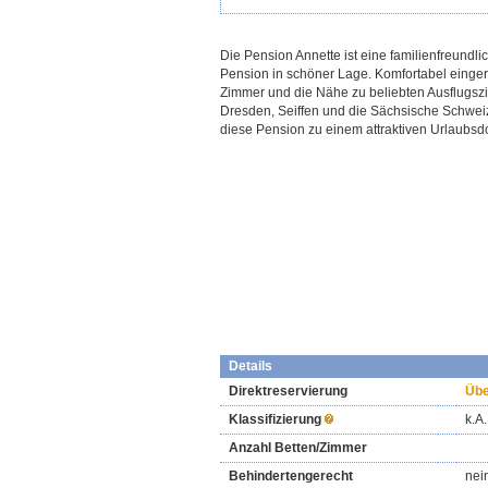
Die Pension Annette ist eine familienfreundli
Pension in schöner Lage. Komfortabel einger
Zimmer und die Nähe zu beliebten Ausflugsz
Dresden, Seiffen und die Sächsische Schwe
diese Pension zu einem attraktiven Urlaubsdo
Details
Direktreservierung
Übe
Klassifizierung
k.A.
Anzahl Betten/Zimmer
Behindertengerecht
nei