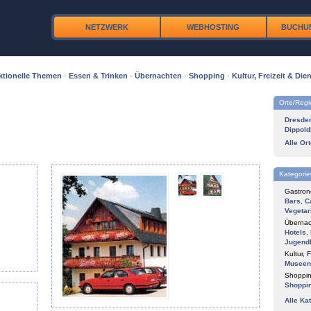
NETZWERK
WEBHOSTING
BUCHU
ktionelle Themen
·
Essen & Trinken
·
Übernachten
·
Shopping
·
Kultur, Freizeit & Dien
Orte/Reg
Dresde
Dippold
Alle Or
Kategorie
Gastron
Bars
,
C
Vegetar
Übernac
Hotels
,
Jugend
Kultur, F
Museen
Shoppin
Shoppi
Alle Ka