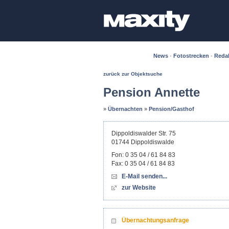
News
·
Fotostrecken
·
Reda
zurück zur Objektsuche
Pension Annette
»
Übernachten
»
Pension/Gasthof
Dippoldiswalder Str. 75
01744
Dippoldiswalde
Fon:
0 35 04 / 61 84 83
Fax:
0 35 04 / 61 84 83
E-Mail senden...
zur Website
Übernachtungsanfrage