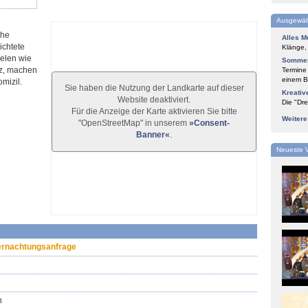
Ausgewäh
che
Alles M
ichtete
Klänge,
ielen wie
Sommer
iz, machen
Termine
einem Bl
mizil.
Sie haben die Nutzung der Landkarte auf dieser
Kreativ
Website deaktiviert.
Die "Dre
Für die Anzeige der Karte aktivieren Sie bitte
Weiter
"OpenStreetMap" in unserem
»Consent-
Banner«
.
Neueste 
rnachtungsanfrage
n