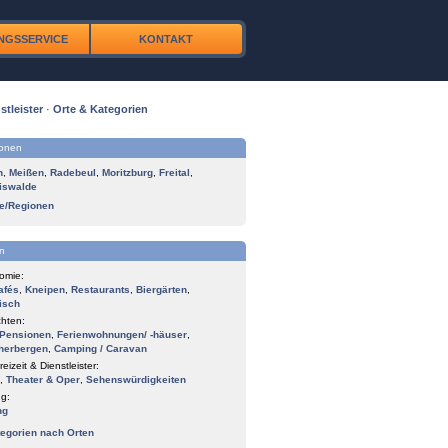
NGSSERVICE
KONTAKT
stleister
·
Orte & Kategorien
ionen
n
,
Meißen
,
Radebeul
,
Moritzburg
,
Freital
,
iswalde
te/Regionen
n
omie:
afés
,
Kneipen
,
Restaurants
,
Biergärten
,
isch
hten:
Pensionen
,
Ferienwohnungen/ -häuser
,
herbergen
,
Camping / Caravan
reizeit & Dienstleister:
,
Theater & Oper
,
Sehenswürdigkeiten
g:
ng
tegorien nach Orten