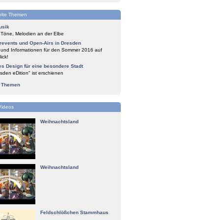
lte Themen
usik
 Töne, Melodien an der Elbe
events und Open-Airs in Dresden
 und Informationen für den Sommer 2016 auf
ick!
es Design für eine besondere Stadt
sden eDition" ist erschienen
e Themen
Videos
Weihnachtsland
Weihnachtsland
Feldschlößchen Stammhaus