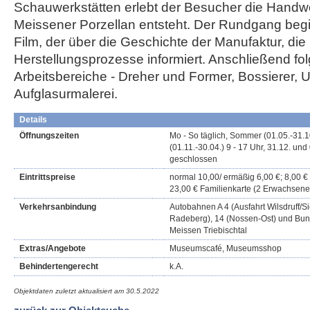
Schauwerkstätten erlebt der Besucher die Handwe
Meissener Porzellan entsteht. Der Rundgang begi
Film, der über die Geschichte der Manufaktur, die
Herstellungsprozesse informiert. Anschließend fol
Arbeitsbereiche - Dreher und Former, Bossierer, U
Aufglasurmalerei.
Details
Öffnungszeiten
Mo - So täglich, Sommer (01.05.-31.10
(01.11.-30.04.) 9 - 17 Uhr, 31.12. und 
geschlossen
Eintrittspreise
normal 10,00/ ermäßig 6,00 €; 8,00 
23,00 € Familienkarte (2 Erwachsene
Verkehrsanbindung
Autobahnen A 4 (Ausfahrt Wilsdruff/S
Radeberg), 14 (Nossen-Ost) und Bund
Meissen Triebischtal
Extras/Angebote
Museumscafé, Museumsshop
Behindertengerecht
k.A.
Objektdaten zuletzt aktualisiert am
30.5.2022