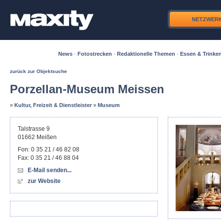
NETZWER
News
·
Fotostrecken
·
Redaktionelle Themen
·
Essen & Trinke
zurück zur Objektsuche
Porzellan-Museum Meissen
»
Kultur, Freizeit & Dienstleister
»
Museum
Talstrasse 9
01662
Meißen
Fon:
0 35 21 / 46 82 08
Fax:
0 35 21 / 46 88 04
E-Mail senden...
zur Website